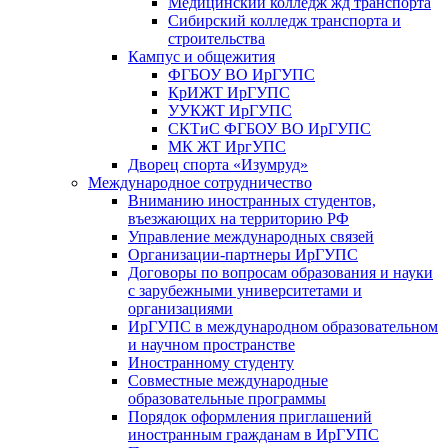
Медицинский колледж жд транспорта
Сибирский колледж транспорта и
строительства
Кампус и общежития
ФГБОУ ВО ИрГУПС
КрИЖТ ИрГУПС
УУКЖТ ИрГУПС
СКТиС ФГБОУ ВО ИрГУПС
МК ЖТ ИргУПС
Дворец спорта «Изумруд»
Международное сотрудничество
Вниманию иностранных студентов,
въезжающих на территорию РФ
Управление международных связей
Организации-партнеры ИрГУПС
Договоры по вопросам образования и науки
с зарубежными университетами и
организациями
ИрГУПС в международном образовательном
и научном пространстве
Иностранному студенту
Совместные международные
образовательные программы
Порядок оформления приглашений
иностранным гражданам в ИрГУПС