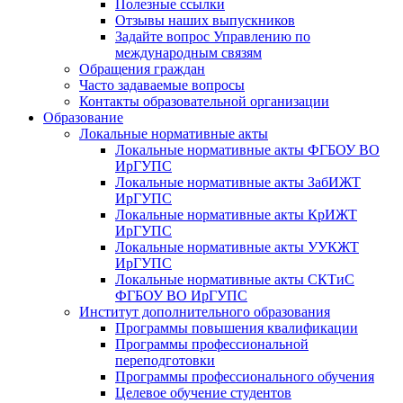
Полезные ссылки
Отзывы наших выпускников
Задайте вопрос Управлению по
международным связям
Обращения граждан
Часто задаваемые вопросы
Контакты образовательной организации
Образование
Локальные нормативные акты
Локальные нормативные акты ФГБОУ ВО
ИрГУПС
Локальные нормативные акты ЗабИЖТ
ИрГУПС
Локальные нормативные акты КрИЖТ
ИрГУПС
Локальные нормативные акты УУКЖТ
ИрГУПС
Локальные нормативные акты СКТиС
ФГБОУ ВО ИрГУПС
Институт дополнительного образования
Программы повышения квалификации
Программы профессиональной
переподготовки
Программы профессионального обучения
Целевое обучение студентов