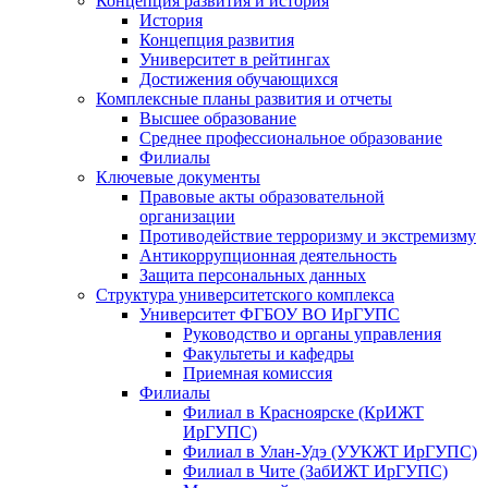
Концепция развития и история
История
Концепция развития
Университет в рейтингах
Достижения обучающихся
Комплексные планы развития и отчеты
Высшее образование
Среднее профессиональное образование
Филиалы
Ключевые документы
Правовые акты образовательной
организации
Противодействие терроризму и экстремизму
Антикоррупционная деятельность
Защита персональных данных
Структура университетского комплекса
Университет ФГБОУ ВО ИрГУПС
Руководство и органы управления
Факультеты и кафедры
Приемная комиссия
Филиалы
Филиал в Красноярске (КрИЖТ
ИрГУПС)
Филиал в Улан-Удэ (УУКЖТ ИрГУПС)
Филиал в Чите (ЗабИЖТ ИрГУПС)