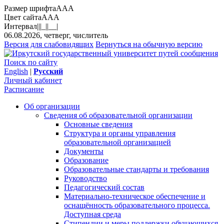
Размер шрифта
A
A
A
Цвет сайта
A
A
A
Интервал
||
|_|
|__|
06.08.2026, четверг, числитель
Версия для слабовидящих
Вернуться на обычную версию
Поиск по сайту
English
|
Русский
Личный кабинет
Расписание
Об организации
Сведения об образовательной организации
Основные сведения
Структура и органы управления
образовательной организацией
Документы
Образование
Образовательные стандарты и требования
Руководство
Педагогический состав
Материально-техническое обеспечение и
оснащённость образовательного процесса.
Доступная среда
Стипендии и меры поддержки обучающихся