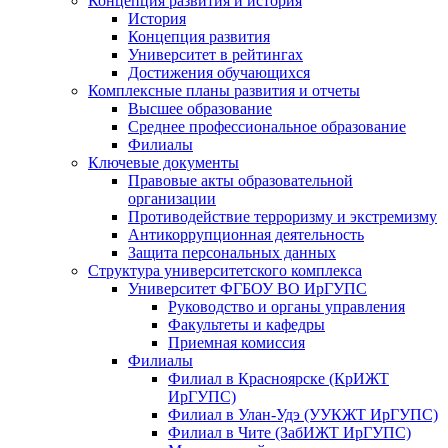
Концепция развития и история
История
Концепция развития
Университет в рейтингах
Достижения обучающихся
Комплексные планы развития и отчеты
Высшее образование
Среднее профессиональное образование
Филиалы
Ключевые документы
Правовые акты образовательной
организации
Противодействие терроризму и экстремизму
Антикоррупционная деятельность
Защита персональных данных
Структура университетского комплекса
Университет ФГБОУ ВО ИрГУПС
Руководство и органы управления
Факультеты и кафедры
Приемная комиссия
Филиалы
Филиал в Красноярске (КрИЖТ
ИрГУПС)
Филиал в Улан-Удэ (УУКЖТ ИрГУПС)
Филиал в Чите (ЗабИЖТ ИрГУПС)