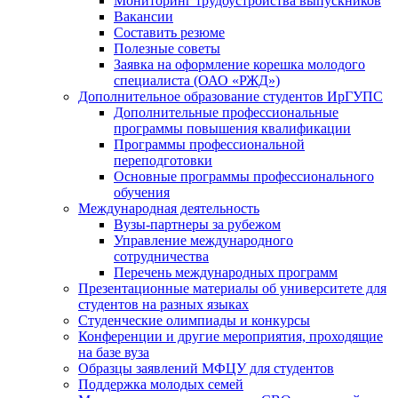
Мониторинг трудоустройства выпускников
Вакансии
Составить резюме
Полезные советы
Заявка на оформление корешка молодого
специалиста (ОАО «РЖД»)
Дополнительное образование студентов ИрГУПС
Дополнительные профессиональные
программы повышения квалификации
Программы профессиональной
переподготовки
Основные программы профессионального
обучения
Международная деятельность
Вузы-партнеры за рубежом
Управление международного
сотрудничества
Перечень международных программ
Презентационные материалы об университете для
студентов на разных языках
Студенческие олимпиады и конкурсы
Конференции и другие мероприятия, проходящие
на базе вуза
Образцы заявлений МФЦУ для студентов
Поддержка молодых семей