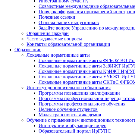
Иностранному студенту
Совместные международные образовательны
Порядок оформления приглашений иностран
Полезные ссылки
Отзывы наших выпускников
Задайте вопрос Управлению по международн
Обращения граждан
Часто задаваемые вопросы
Контакты образовательной организации
Образование
Локальные нормативные акты
Локальные нормативные акты ФГБОУ ВО И
Локальные нормативные акты ЗабИЖТ ИрГ
Локальные нормативные акты КрИЖТ ИрГУ
Локальные нормативные акты УУКЖТ ИрГ
Локальные нормативные акты СКТиС ФГБ
Институт дополнительного образования
Программы повышения квалификации
Программы профессиональной переподготов
Программы профессионального обучения
Целевое обучение студентов
Малая транспортная академия
Обучение с применением дистанционных технолог
Инструкции и обучающие видео
Образовательный портал ИрГУПС