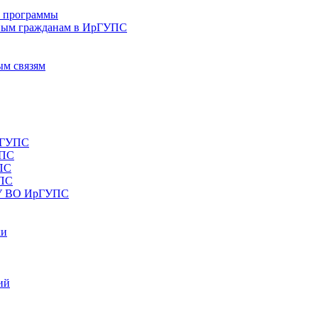
е программы
ным гражданам в ИрГУПС
ым связям
рГУПС
УПС
ПС
УПС
ОУ ВО ИрГУПС
ки
ий