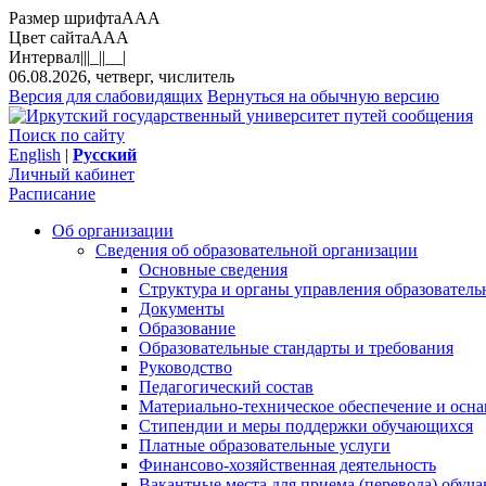
Размер шрифта
A
A
A
Цвет сайта
A
A
A
Интервал
||
|_|
|__|
06.08.2026, четверг, числитель
Версия для слабовидящих
Вернуться на обычную версию
Поиск по сайту
English
|
Русский
Личный кабинет
Расписание
Об организации
Сведения об образовательной организации
Основные сведения
Структура и органы управления образователь
Документы
Образование
Образовательные стандарты и требования
Руководство
Педагогический состав
Материально-техническое обеспечение и осна
Стипендии и меры поддержки обучающихся
Платные образовательные услуги
Финансово-хозяйственная деятельность
Вакантные места для приема (перевода) обуч