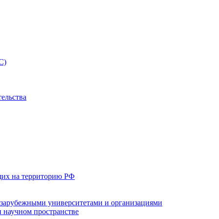
С)
тельства
щих на территорию РФ
с зарубежными университетами и организациями
 научном пространстве