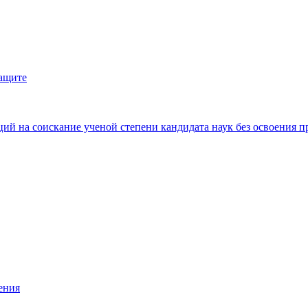
защите
ий на соискание ученой степени кандидата наук без освоения п
ения