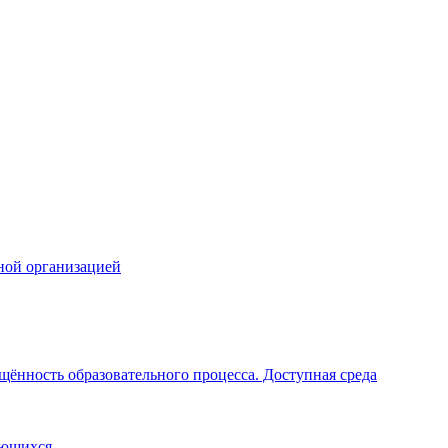
ной организацией
щённость образовательного процесса. Доступная среда
ающихся