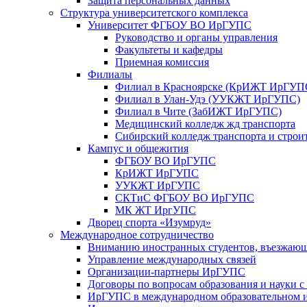
Защита персональных данных
Структура университетского комплекса
Университет ФГБОУ ВО ИрГУПС
Руководство и органы управления
Факультеты и кафедры
Приемная комиссия
Филиалы
Филиал в Красноярске (КрИЖТ ИрГУП
Филиал в Улан-Удэ (УУКЖТ ИрГУПС)
Филиал в Чите (ЗабИЖТ ИрГУПС)
Медицинский колледж жд транспорта
Сибирский колледж транспорта и строи
Кампус и общежития
ФГБОУ ВО ИрГУПС
КрИЖТ ИрГУПС
УУКЖТ ИрГУПС
СКТиС ФГБОУ ВО ИрГУПС
МК ЖТ ИргУПС
Дворец спорта «Изумруд»
Международное сотрудничество
Вниманию иностранных студентов, въезжаю
Управление международных связей
Организации-партнеры ИрГУПС
Договоры по вопросам образования и науки 
ИрГУПС в международном образовательном и