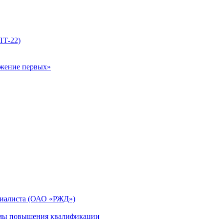
ПТ-22)
ижение первых»
циалиста (ОАО «РЖД»)
мы повышения квалификации