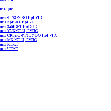
анизации
ования ФГБОУ ВО ИрГУПС
ования КрИЖТ ИрГУПС
ования ЗабИЖТ ИрГУПС
зования УУКЖТ ИрГУПС
зования СКТиС ФГБОУ ВО ИрГУПС
ования МК ЖТ ИрГУПС
вания КТЖТ
вания ЧТЖТ