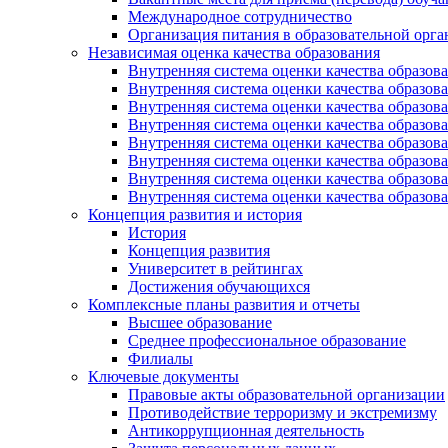
Международное сотрудничество
Организация питания в образовательной орг
Независимая оценка качества образования
Внутренняя система оценки качества образ
Внутренняя система оценки качества образ
Внутренняя система оценки качества образ
Внутренняя система оценки качества обра
Внутренняя система оценки качества обра
Внутренняя система оценки качества образ
Внутренняя система оценки качества образо
Внутренняя система оценки качества образо
Концепция развития и история
История
Концепция развития
Университет в рейтингах
Достижения обучающихся
Комплексные планы развития и отчеты
Высшее образование
Среднее профессиональное образование
Филиалы
Ключевые документы
Правовые акты образовательной организации
Противодействие терроризму и экстремизму
Антикоррупционная деятельность