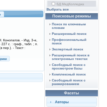
БД МедКолледжа
Выбрать все
е
Поисковые режимы
Поиск по ключевым
словам
Расширенный поиск
Профессиональный
 Конопатов. - Изд. 3-е,
поиск
27 с. : граф., табл. ; п.
 пер.). - Текст :
Экспертный поиск
Расширенный поиск в
электронных текстах
брики
Свободный поиск с
просмотром базы
Комплексный поиск
Свободный поиск с
ранжированием
Фасеты
Авторы