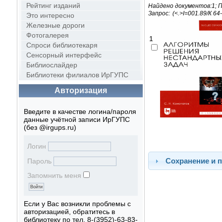
Рейтинг изданий
Найдено документов:1; П
Запрос:
Это интересно
Железные дороги
Фотогалерея
1
Спроси библиотекаря
Сенсорный интерфейс
Библиослайдер
Библиотеки филиалов ИрГУПС
Авторизация
Введите в качестве логина/пароля
данные учётной записи ИрГУПС
(без @irgups.ru)
Логин
Сохранение и п
Пароль
Запомнить меня
Если у Вас возникли проблемы с
авторизацией, обратитесь в
библиотеку по тел. 8-(3952)-63-83-