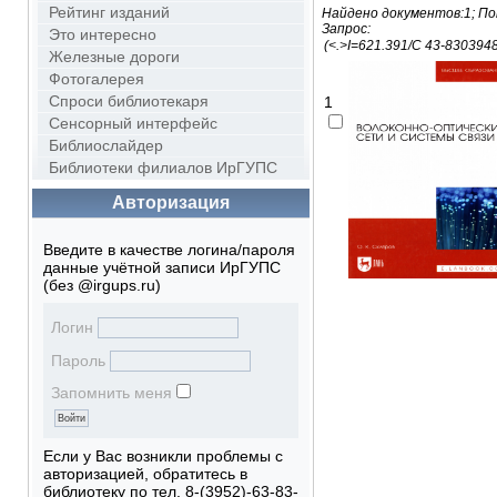
Рейтинг изданий
Найдено документов:1; По
Запрос:
Это интересно
Железные дороги
Фотогалерея
Спроси библиотекаря
1
Сенсорный интерфейс
Библиослайдер
Библиотеки филиалов ИрГУПС
Авторизация
Введите в качестве логина/пароля
данные учётной записи ИрГУПС
(без @irgups.ru)
Логин
Пароль
Запомнить меня
Если у Вас возникли проблемы с
авторизацией, обратитесь в
библиотеку по тел. 8-(3952)-63-83-