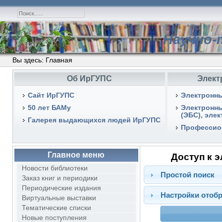
Научно-
Вы здесь:
Главная
Об ИрГУПС
Элект
Сайт ИрГУПС
Электронны
50 лет БАМу
Электронн
(ЭБС), эле
Галерея выдающихся людей ИрГУПС
Профессио
Главное меню
Доступ к 
Новости библиотеки
Простой поиск
Заказ книг и периодики
Периодические издания
Настройки отоб
Виртуальные выставки
Тематические списки
Новые поступления