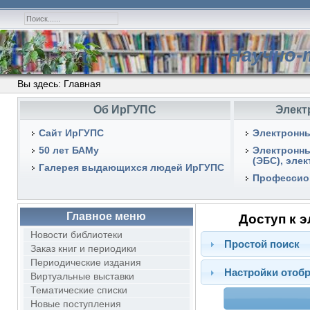
Научно-
Вы здесь:
Главная
Об ИрГУПС
Элект
Сайт ИрГУПС
Электронны
50 лет БАМу
Электронн
(ЭБС), эле
Галерея выдающихся людей ИрГУПС
Профессио
Главное меню
Доступ к 
Новости библиотеки
Простой поиск
Заказ книг и периодики
Периодические издания
Настройки отоб
Виртуальные выставки
Тематические списки
Новые поступления