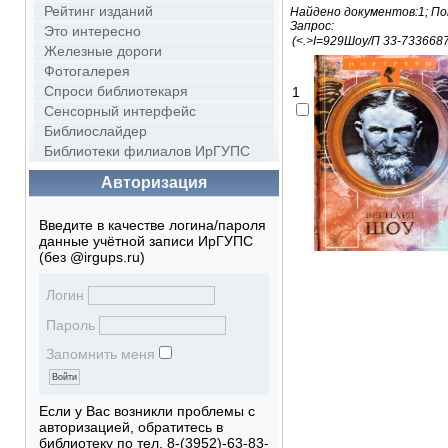
Рейтинг изданий
Найдено документов:1; По
Запрос:
Это интересно
Железные дороги
Фотогалерея
Спроси библиотекаря
1
Сенсорный интерфейс
Библиослайдер
Библиотеки филиалов ИрГУПС
Авторизация
Введите в качестве логина/пароля
данные учётной записи ИрГУПС
(без @irgups.ru)
Логин
Пароль
Запомнить меня
Если у Вас возникли проблемы с
авторизацией, обратитесь в
библиотеку по тел. 8-(3952)-63-83-