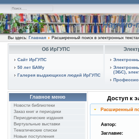
Научно-
Вы здесь:
Главная
Расширенный поиск в электронных текста
Об ИрГУПС
Элект
Сайт ИрГУПС
Электронны
50 лет БАМу
Электронн
(ЭБС), эле
Галерея выдающихся людей ИрГУПС
Профессио
Главное меню
Доступ к 
Новости библиотеки
Расширенный по
Заказ книг и периодики
Периодические издания
Виртуальные выставки
Автор:
Тематические списки
Заглавие:
Новые поступления