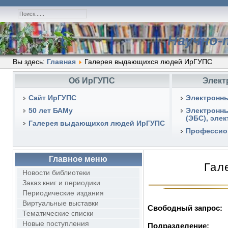
Научно-
Вы здесь:
Главная
Галерея выдающихся людей ИрГУПС
Об ИрГУПС
Элект
Сайт ИрГУПС
Электронны
50 лет БАМу
Электронн
(ЭБС), эле
Галерея выдающихся людей ИрГУПС
Профессио
Главное меню
Гал
Новости библиотеки
Заказ книг и периодики
Периодические издания
Виртуальные выставки
Свободный запрос:
Тематические списки
Новые поступления
Подразделение: