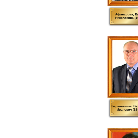
Афанасова, Е
Николаевна (1
Барышников, Ва
Иванович (19