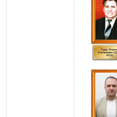
Гура, Георг
Степанович (1
2011).