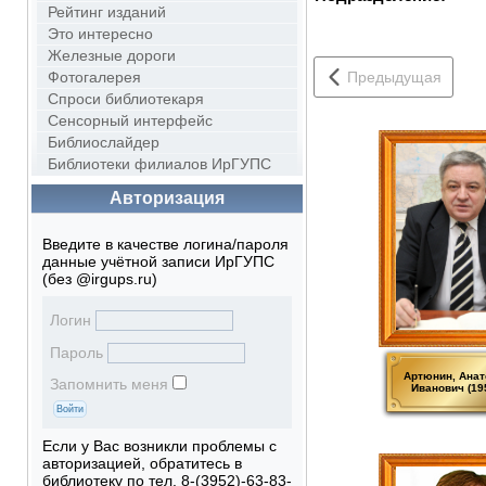
Рейтинг изданий
Это интересно
Железные дороги
Фотогалерея
Предыдущая
Спроси библиотекаря
Сенсорный интерфейс
Библиослайдер
Библиотеки филиалов ИрГУПС
Авторизация
Введите в качестве логина/пароля
данные учётной записи ИрГУПС
(без @irgups.ru)
Логин
Пароль
Артюнин, Анат
Запомнить меня
Иванович (19
Если у Вас возникли проблемы с
авторизацией, обратитесь в
библиотеку по тел. 8-(3952)-63-83-