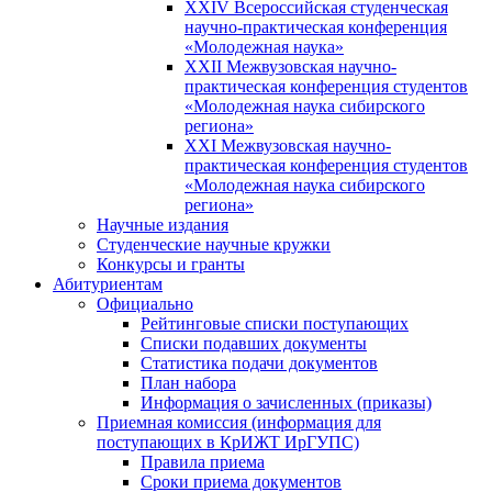
XXIV Всероссийская студенческая
научно-практическая конференция
«Молодежная наука»
XXII Межвузовская научно-
практическая конференция студентов
«Молодежная наука сибирского
региона»
XXI Межвузовская научно-
практическая конференция студентов
«Молодежная наука сибирского
региона»
Научные издания
Студенческие научные кружки
Конкурсы и гранты
Абитуриентам
Официально
Рейтинговые списки поступающих
Списки подавших документы
Статистика подачи документов
План набора
Информация о зачисленных (приказы)
Приемная комиссия (информация для
поступающих в КрИЖТ ИрГУПС)
Правила приема
Сроки приема документов