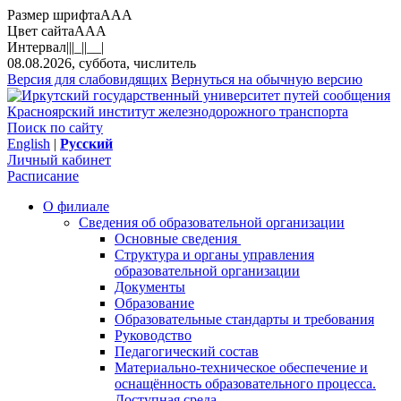
Размер шрифта
A
A
A
Цвет сайта
A
A
A
Интервал
||
|_|
|__|
08.08.2026, суббота, числитель
Версия для слабовидящих
Вернуться на обычную версию
Красноярский институт железнодорожного транспорта
Поиск по сайту
English
|
Русский
Личный кабинет
Расписание
О филиале
Сведения об образовательной организации
Основные сведения
Структура и органы управления
образовательной организации
Документы
Образование
Образовательные стандарты и требования
Руководство
Педагогический состав
Материально-техническое обеспечение и
оснащённость образовательного процесса.
Доступная среда