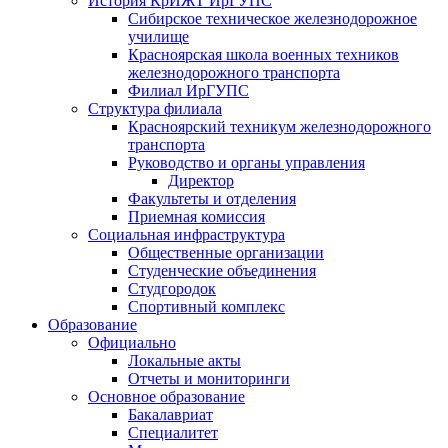
История КрИЖТ ИрГУПС
Сибирское техническое железнодорожное
училище
Красноярская школа военных техников
железнодорожного транспорта
Филиал ИрГУПС
Структура филиала
Красноярский техникум железнодорожного
транспорта
Руководство и органы управления
Директор
Факультеты и отделения
Приемная комиссия
Социальная инфраструктура
Общественные организации
Студенческие объединения
Студгородок
Спортивный комплекс
Образование
Официально
Локальные акты
Отчеты и мониторинги
Основное образование
Бакалавриат
Специалитет