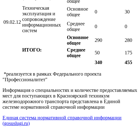
общее
Техническая
Основное
0
30
эксплуатация и
общее
сопровождение
09.02.12
Среднее
информационных
0
0
общее
систем
Основное
290
280
общее
ИТОГО:
Среднее
50
175
общее
340
455
*реализуется в рамках Федерального проекта
"Профессионалитет"
Информация о специальностях и количестве предоставляемых
мест для поступающих в Красноярский техникум
железнодорожного транспорта представлена в Единой
системе нормативной справочной информации
Единая система нормативной справочной информации
(gosuslugi.ru)