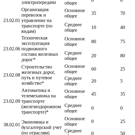
0
0
электропередачи
общее
Организация
Основное
35
70
перевозок и
общее
23.02.01
управление на
Среднее
транспорте (по
10
40
общее
видам)
Техническая
Основное
80
75
эксплуатация
общее
23.02.06
подвижного
Среднее
состава железных
20
80
общее
дорог*
Основное
Строительство
60
25
общее
железных дорог,
23.02.08
путь и путевое
Среднее
20
5
хозяйство*
общее
Автоматика и
Основное
45
35
телемеханика на
общее
23.02.09
транспорте
Среднее
(железнодорожном
0
0
общее
транспорте)*
Основное
0
25
Экономика и
общее
38.02.01
бухгалтерский учет
Среднее
(по отраслям)
0
50