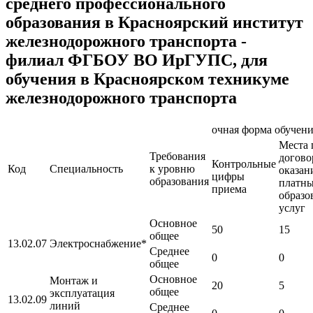
среднего профессионального
образования в Красноярский институт
железнодорожного транспорта -
филиал ФГБОУ ВО ИрГУПС, для
обучения в Красноярском техникуме
железнодорожного транспорта
очная форма обучен
Места 
Требования
догово
Контрольные
Код
Специальность
к уровню
оказан
цифры
образования
платн
приема
образо
услуг
Основное
50
15
общее
13.02.07
Электроснабжение*
Среднее
0
0
общее
Основное
Монтаж и
20
5
общее
эксплуатация
13.02.09
линий
Среднее