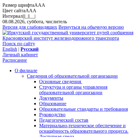
Размер шрифта
A
A
A
Цвет сайта
A
A
A
Интервал
||
|_|
|__|
08.08.2026, суббота, числитель
Версия для слабовидящих
Вернуться на обычную версию
Красноярский институт железнодорожного транспорта
Поиск по сайту
English
|
Русский
Личный кабинет
Расписание
О филиале
Сведения об образовательной организации
Основные сведения
Структура и органы управления
образовательной организации
Документы
Образование
Образовательные стандарты и требования
Руководство
Педагогический состав
Материально-техническое обеспечение и
оснащённость образовательного процесса.
Доступная среда