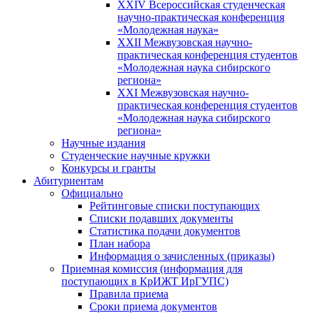
XXIV Всероссийская студенческая
научно-практическая конференция
«Молодежная наука»
XXII Межвузовская научно-
практическая конференция студентов
«Молодежная наука сибирского
региона»
XXI Межвузовская научно-
практическая конференция студентов
«Молодежная наука сибирского
региона»
Научные издания
Студенческие научные кружки
Конкурсы и гранты
Абитуриентам
Официально
Рейтинговые списки поступающих
Списки подавших документы
Статистика подачи документов
План набора
Информация о зачисленных (приказы)
Приемная комиссия (информация для
поступающих в КрИЖТ ИрГУПС)
Правила приема
Сроки приема документов