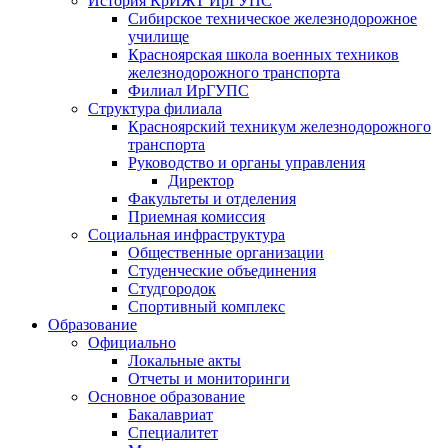
История КрИЖТ ИрГУПС
Сибирское техническое железнодорожное
училище
Красноярская школа военных техников
железнодорожного транспорта
Филиал ИрГУПС
Структура филиала
Красноярский техникум железнодорожного
транспорта
Руководство и органы управления
Директор
Факультеты и отделения
Приемная комиссия
Социальная инфраструктура
Общественные организации
Студенческие объединения
Студгородок
Спортивный комплекс
Образование
Официально
Локальные акты
Отчеты и мониторинги
Основное образование
Бакалавриат
Специалитет