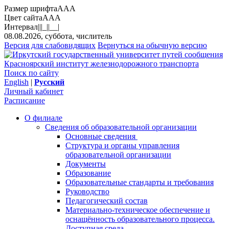
Размер шрифта
A
A
A
Цвет сайта
A
A
A
Интервал
||
|_|
|__|
08.08.2026, суббота, числитель
Версия для слабовидящих
Вернуться на обычную версию
Красноярский институт железнодорожного транспорта
Поиск по сайту
English
|
Русский
Личный кабинет
Расписание
О филиале
Сведения об образовательной организации
Основные сведения
Структура и органы управления
образовательной организации
Документы
Образование
Образовательные стандарты и требования
Руководство
Педагогический состав
Материально-техническое обеспечение и
оснащённость образовательного процесса.
Доступная среда