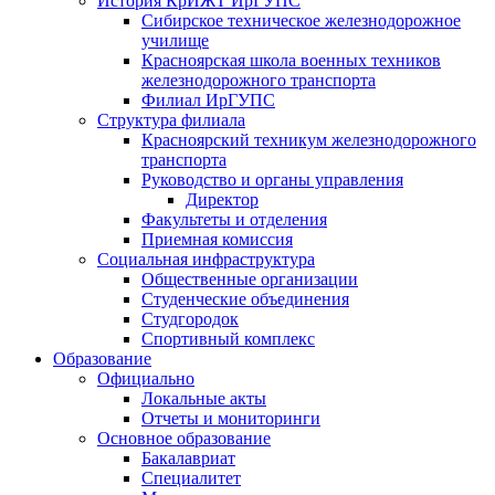
История КрИЖТ ИрГУПС
Сибирское техническое железнодорожное
училище
Красноярская школа военных техников
железнодорожного транспорта
Филиал ИрГУПС
Структура филиала
Красноярский техникум железнодорожного
транспорта
Руководство и органы управления
Директор
Факультеты и отделения
Приемная комиссия
Социальная инфраструктура
Общественные организации
Студенческие объединения
Студгородок
Спортивный комплекс
Образование
Официально
Локальные акты
Отчеты и мониторинги
Основное образование
Бакалавриат
Специалитет