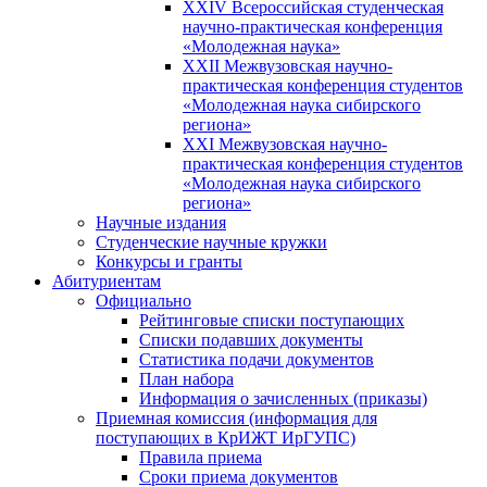
XXIV Всероссийская студенческая
научно-практическая конференция
«Молодежная наука»
XXII Межвузовская научно-
практическая конференция студентов
«Молодежная наука сибирского
региона»
XXI Межвузовская научно-
практическая конференция студентов
«Молодежная наука сибирского
региона»
Научные издания
Студенческие научные кружки
Конкурсы и гранты
Абитуриентам
Официально
Рейтинговые списки поступающих
Списки подавших документы
Статистика подачи документов
План набора
Информация о зачисленных (приказы)
Приемная комиссия (информация для
поступающих в КрИЖТ ИрГУПС)
Правила приема
Сроки приема документов