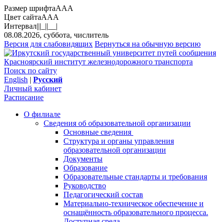
Размер шрифта
A
A
A
Цвет сайта
A
A
A
Интервал
||
|_|
|__|
08.08.2026, суббота, числитель
Версия для слабовидящих
Вернуться на обычную версию
Красноярский институт железнодорожного транспорта
Поиск по сайту
English
|
Русский
Личный кабинет
Расписание
О филиале
Сведения об образовательной организации
Основные сведения
Структура и органы управления
образовательной организации
Документы
Образование
Образовательные стандарты и требования
Руководство
Педагогический состав
Материально-техническое обеспечение и
оснащённость образовательного процесса.
Доступная среда