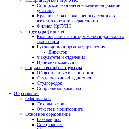
История КрИЖТ ИрГУПС
Сибирское техническое железнодорожное
училище
Красноярская школа военных техников
железнодорожного транспорта
Филиал ИрГУПС
Структура филиала
Красноярский техникум железнодорожного
транспорта
Руководство и органы управления
Директор
Факультеты и отделения
Приемная комиссия
Социальная инфраструктура
Общественные организации
Студенческие объединения
Студгородок
Спортивный комплекс
Образование
Официально
Локальные акты
Отчеты и мониторинги
Основное образование
Бакалавриат
Специалитет