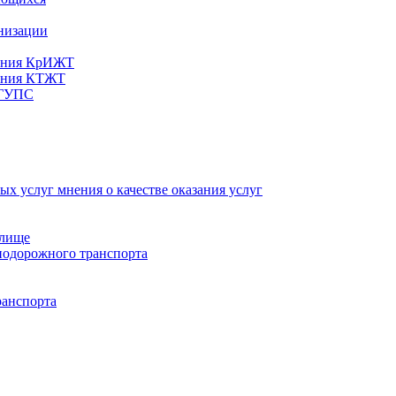
анизации
вания КрИЖТ
вания КТЖТ
рГУПС
х услуг мнения о качестве оказания услуг
илище
нодорожного транспорта
ранспорта