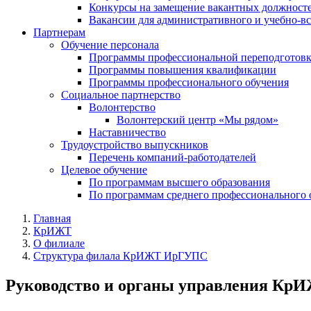
Конкурсы на замещение вакантных должнос
Вакансии для административного и учебно-в
Партнерам
Обучение персонала
Программы профессиональной переподготов
Программы повышения квалификации
Программы профессионального обучения
Социальное партнерство
Волонтерство
Волонтерский центр «Мы рядом»
Наставничество
Трудоустройство выпускников
Перечень компаний-работодателей
Целевое обучение
По программам высшего образования
По программам среднего профессионального 
Главная
КрИЖТ
О филиале
Структура филала КрИЖТ ИрГУПС
Руководство и органы управления К