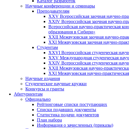
Каталог разработок
Научные конференции и семинары
Преподавателям
XXV Всероссийская заочная научно-пр
XXIV Всероссийская заочная научно-п
Всероссийская научно-практическая ко
образования в Сибири»
XXII Межвузовская заочная научно-пра
XXI Межвузовская заочная научно-прак
Студентам
XXVI Всероссийская студенческая науч
XXV Международная студенческая науч
XXIV Всероссийская студенческая науч
XXII Межвузовская научно-практическа
XXI Межвузовская научно-практическая
Научные издания
Студенческие научные кружки
Конкурсы и гранты
Абитуриентам
Официально
Рейтинговые списки поступающих
Списки подавших документы
Статистика подачи документов
План набора
Информация о зачисленных (приказы)