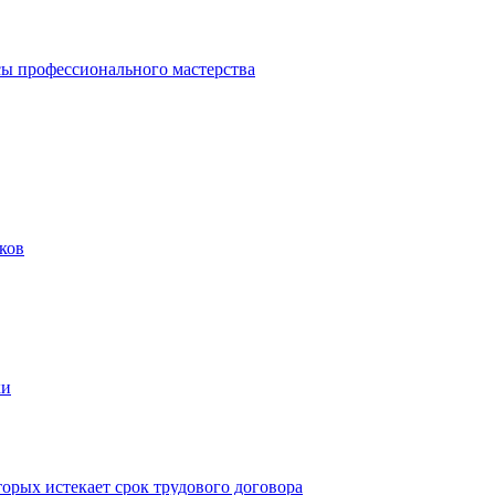
ы профессионального мастерства
ков
ки
рых истекает срок трудового договора