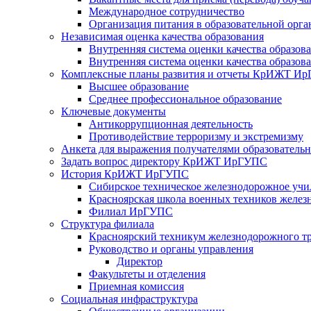
Международное сотрудничество
Организация питания в образовательной орг
Независимая оценка качества образования
Внутренняя система оценки качества образо
Внутренняя система оценки качества образо
Комплексные планы развития и отчеты КрИЖТ И
Высшее образование
Среднее профессиональное образование
Ключевые документы
Антикоррупционная деятельность
Противодействие терроризму и экстремизму
Анкета для выражения получателями образовательны
Задать вопрос директору КрИЖТ ИрГУПС
История КрИЖТ ИрГУПС
Сибирское техническое железнодорожное уч
Красноярская школа военных техников желез
Филиал ИрГУПС
Структура филиала
Красноярский техникум железнодорожного т
Руководство и органы управления
Директор
Факультеты и отделения
Приемная комиссия
Социальная инфраструктура