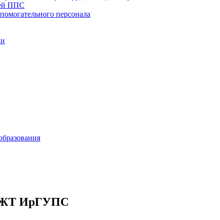
тей ППС
спомогательного персонала
ки
образования
рИЖТ ИрГУПС