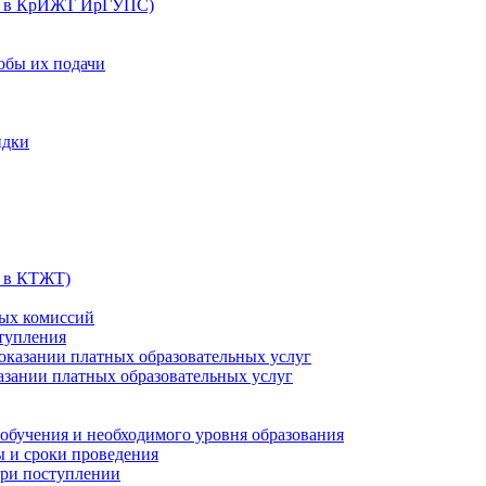
их в КрИЖТ ИрГУПС)
обы их подачи
идки
х в КТЖТ)
ных комиссий
ступления
 оказании платных образовательных услуг
казании платных образовательных услуг
обучения и необходимого уровня образования
ы и сроки проведения
ри поступлении