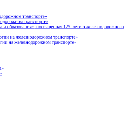
одорожном транспорте»
нодорожном транспорте»
а и образования», посвященная 125–летию железнодорожного
огии на железнодорожном транспорте»
огии на железнодорожном транспорте»
а»
а»