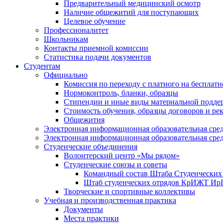
Предварительный медицинский осмотр
Наличие общежитий для поступающих
Целевое обучение
Профессионалитет
Школьникам
Контакты приемной комиссии
Статистика подачи документов
Студентам
Официально
Комиссия по переходу с платного на бесплатн
Нормоконтроль, бланки, образцы
Стипендии и иные виды материальной подде
Стоимость обучения, образцы договоров и ре
Общежития
Электронная информационная образовательная ср
Электронная информационная образовательная ср
Студенческие объединения
Волонтерский центр «Мы рядом»
Студенческие союзы и советы
Командный состав Штаба Студенческ
Штаб студенческих отрядов КрИЖТ И
Творческие и спортивные коллективы
Учебная и производственная практика
Документы
Места практики