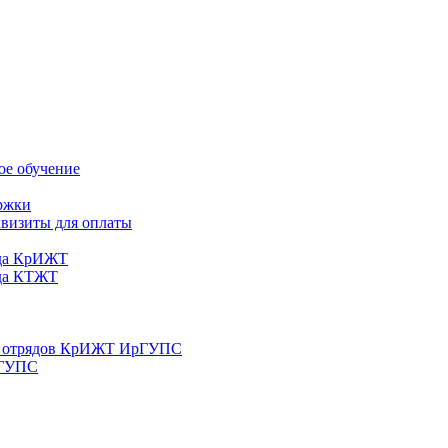
ое обучение
ржки
квизиты для оплаты
еда КрИЖТ
еда КТЖТ
их отрядов КрИЖТ ИрГУПС
рГУПС