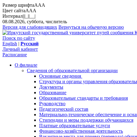
Размер шрифта
A
A
A
Цвет сайта
A
A
A
Интервал
||
|_|
|__|
08.08.2026, суббота, числитель
Версия для слабовидящих
Вернуться на обычную версию
К
Поиск по сайту
English
|
Русский
Личный кабинет
Расписание
О филиале
Сведения об образовательной организации
Основные сведения
Структура и органы управления образователь
Документы
Образование
Образовательные стандарты и требования
Руководство
Педагогический состав
Материально-техническое обеспечение и осна
Стипендии и меры поддержки обучающихся
Платные образовательные услуги
Финансово-хозяйственная деятельность
Вакантные места для приема (перевода) обуч