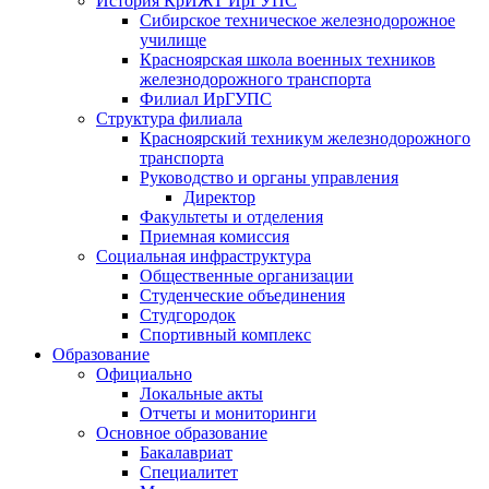
История КрИЖТ ИрГУПС
Сибирское техническое железнодорожное
училище
Красноярская школа военных техников
железнодорожного транспорта
Филиал ИрГУПС
Структура филиала
Красноярский техникум железнодорожного
транспорта
Руководство и органы управления
Директор
Факультеты и отделения
Приемная комиссия
Социальная инфраструктура
Общественные организации
Студенческие объединения
Студгородок
Спортивный комплекс
Образование
Официально
Локальные акты
Отчеты и мониторинги
Основное образование
Бакалавриат
Специалитет