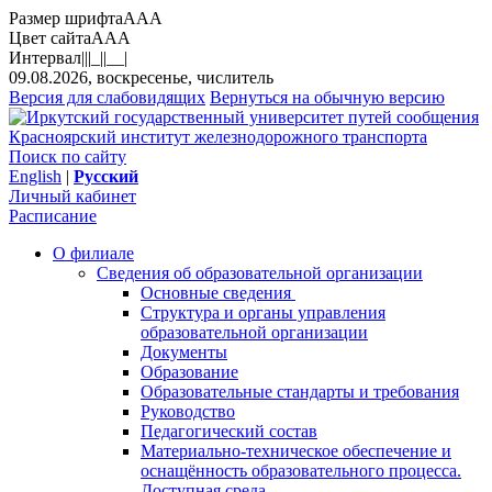
Размер шрифта
A
A
A
Цвет сайта
A
A
A
Интервал
||
|_|
|__|
09.08.2026, воскресенье, числитель
Версия для слабовидящих
Вернуться на обычную версию
Красноярский институт железнодорожного транспорта
Поиск по сайту
English
|
Русский
Личный кабинет
Расписание
О филиале
Сведения об образовательной организации
Основные сведения
Структура и органы управления
образовательной организации
Документы
Образование
Образовательные стандарты и требования
Руководство
Педагогический состав
Материально-техническое обеспечение и
оснащённость образовательного процесса.
Доступная среда