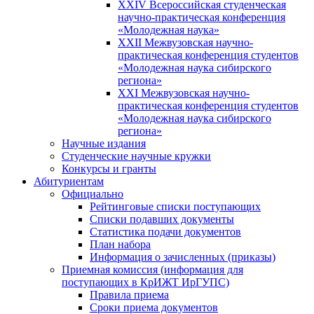
XXIV Всероссийская студенческая
научно-практическая конференция
«Молодежная наука»
XXII Межвузовская научно-
практическая конференция студентов
«Молодежная наука сибирского
региона»
XXI Межвузовская научно-
практическая конференция студентов
«Молодежная наука сибирского
региона»
Научные издания
Студенческие научные кружки
Конкурсы и гранты
Абитуриентам
Официально
Рейтинговые списки поступающих
Списки подавших документы
Статистика подачи документов
План набора
Информация о зачисленных (приказы)
Приемная комиссия (информация для
поступающих в КрИЖТ ИрГУПС)
Правила приема
Сроки приема документов