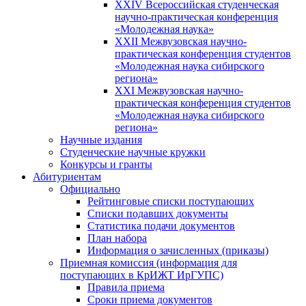
XXIV Всероссийская студенческая
научно-практическая конференция
«Молодежная наука»
XXII Межвузовская научно-
практическая конференция студентов
«Молодежная наука сибирского
региона»
XXI Межвузовская научно-
практическая конференция студентов
«Молодежная наука сибирского
региона»
Научные издания
Студенческие научные кружки
Конкурсы и гранты
Абитуриентам
Официально
Рейтинговые списки поступающих
Списки подавших документы
Статистика подачи документов
План набора
Информация о зачисленных (приказы)
Приемная комиссия (информация для
поступающих в КрИЖТ ИрГУПС)
Правила приема
Сроки приема документов