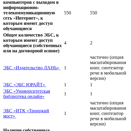
компьютеров с выходом в
информационно-
телекоммуникационную
550
550
сеть
«
Интернет
»
, к
которым имеют доступ
обучающиеся
Общее количество ЭБС, к
которым имеют доступ
4
2
обучающиеся (собственных
или на договорной основе)
частично (опция
масштабирования
ЭБС «Издательство ЛАНЬ»
1
книг, синтезатор
речи в мобильной
версии)
ЭБС «ЭБС ЮРАЙТ»
1
1
ЭБС «Университетская
1
1
библиотека онлайн»
частично (опция
масштабирования
ЭБС «ИТК «Троицкий
1
книг, синтезатор
мост»
речи в мобильной
версии)
Наличие собственных