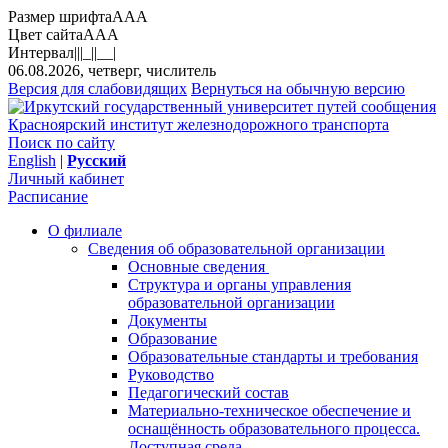
Размер шрифта
A
A
A
Цвет сайта
A
A
A
Интервал
||
|_|
|__|
06.08.2026, четверг, числитель
Версия для слабовидящих
Вернуться на обычную версию
Красноярский институт железнодорожного транспорта
Поиск по сайту
English
|
Русский
Личный кабинет
Расписание
О филиале
Сведения об образовательной организации
Основные сведения
Структура и органы управления
образовательной организации
Документы
Образование
Образовательные стандарты и требования
Руководство
Педагогический состав
Материально-техническое обеспечение и
оснащённость образовательного процесса.
Доступная среда