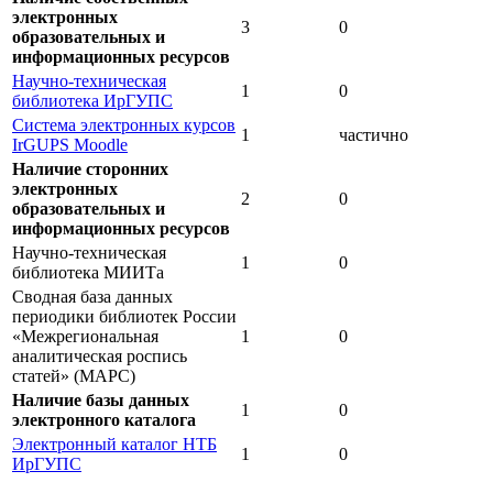
электронных
3
0
образовательных и
информационных ресурсов
Научно-техническая
1
0
библиотека ИрГУПС
Система электронных курсов
1
частично
IrGUPS Moodle
Наличие сторонних
электронных
2
0
образовательных и
информационных ресурсов
Научно-техническая
1
0
библиотека МИИТа
Сводная база данных
периодики библиотек России
«Межрегиональная
1
0
аналитическая роспись
статей» (МАРС)
Наличие базы данных
1
0
электронного каталога
Электронный каталог НТБ
1
0
ИрГУПС