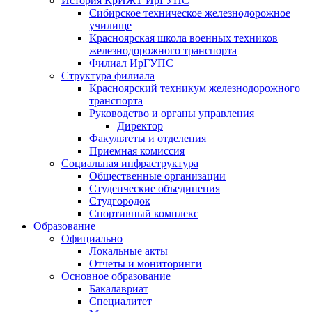
История КрИЖТ ИрГУПС
Сибирское техническое железнодорожное
училище
Красноярская школа военных техников
железнодорожного транспорта
Филиал ИрГУПС
Структура филиала
Красноярский техникум железнодорожного
транспорта
Руководство и органы управления
Директор
Факультеты и отделения
Приемная комиссия
Социальная инфраструктура
Общественные организации
Студенческие объединения
Студгородок
Спортивный комплекс
Образование
Официально
Локальные акты
Отчеты и мониторинги
Основное образование
Бакалавриат
Специалитет