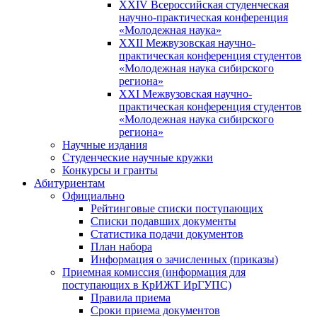
XXIV Всероссийская студенческая
научно-практическая конференция
«Молодежная наука»
XXII Межвузовская научно-
практическая конференция студентов
«Молодежная наука сибирского
региона»
XXI Межвузовская научно-
практическая конференция студентов
«Молодежная наука сибирского
региона»
Научные издания
Студенческие научные кружки
Конкурсы и гранты
Абитуриентам
Официально
Рейтинговые списки поступающих
Списки подавших документы
Статистика подачи документов
План набора
Информация о зачисленных (приказы)
Приемная комиссия (информация для
поступающих в КрИЖТ ИрГУПС)
Правила приема
Сроки приема документов