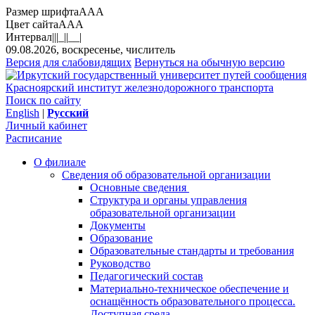
Размер шрифта
A
A
A
Цвет сайта
A
A
A
Интервал
||
|_|
|__|
09.08.2026, воскресенье, числитель
Версия для слабовидящих
Вернуться на обычную версию
Красноярский институт железнодорожного транспорта
Поиск по сайту
English
|
Русский
Личный кабинет
Расписание
О филиале
Сведения об образовательной организации
Основные сведения
Структура и органы управления
образовательной организации
Документы
Образование
Образовательные стандарты и требования
Руководство
Педагогический состав
Материально-техническое обеспечение и
оснащённость образовательного процесса.
Доступная среда