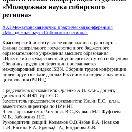
«Молодежная наука сибирского
региона»
XXI Межвузовская научно-практическая конференция
«Молодежная наука Сибирского региона»
Красноярский институт железнодорожного транспорта -
филиал федерального государственного бюджетного
образовательного учреждения высшего образования
«Иркутский государственный университет путей сообщения»
Сборнику трудов конференции присваивается
международный индекс ISBN. Сборник трудов конференции
индексируется в базе данных Российского индекса научного
цитирования (РИНЦ).
Председатель оргкомитета: Орленко А.И. к.т.н., доцент,
директор КрИЖТ ИрГУПС
Заместитель председателя оргкомитета: Ильин Е.С., к.т.н.,
заместитель директора по НР и ИТ
Члены оргкомитета: Ратушняк В.С.,Кушков М.Г.,Фуфачева
М.В., Заборских Н.П.
Руководители секций: Колмаков О.В,Чабан Е.А.,Новиков
П.В.,Елгина Е.А.,Яркова,С.А., Богданова Л.В.