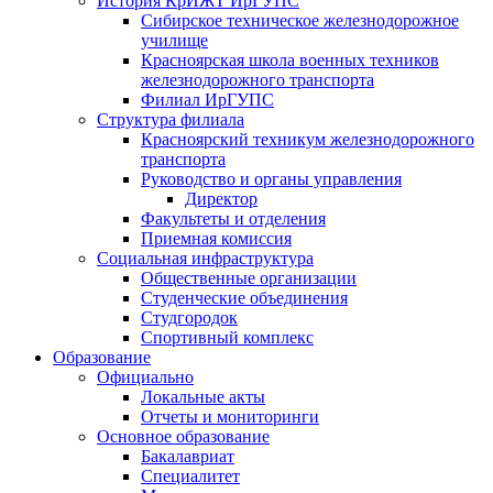
История КрИЖТ ИрГУПС
Сибирское техническое железнодорожное
училище
Красноярская школа военных техников
железнодорожного транспорта
Филиал ИрГУПС
Структура филиала
Красноярский техникум железнодорожного
транспорта
Руководство и органы управления
Директор
Факультеты и отделения
Приемная комиссия
Социальная инфраструктура
Общественные организации
Студенческие объединения
Студгородок
Спортивный комплекс
Образование
Официально
Локальные акты
Отчеты и мониторинги
Основное образование
Бакалавриат
Специалитет