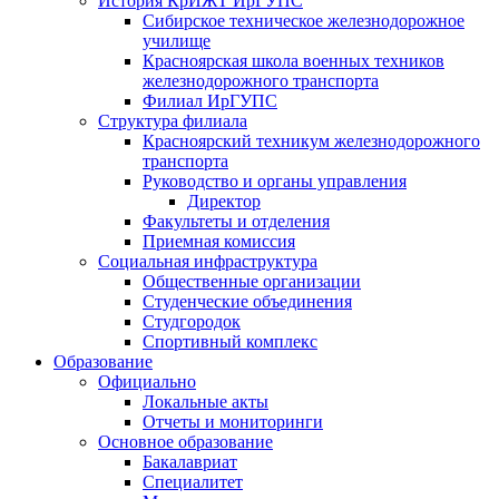
История КрИЖТ ИрГУПС
Сибирское техническое железнодорожное
училище
Красноярская школа военных техников
железнодорожного транспорта
Филиал ИрГУПС
Структура филиала
Красноярский техникум железнодорожного
транспорта
Руководство и органы управления
Директор
Факультеты и отделения
Приемная комиссия
Социальная инфраструктура
Общественные организации
Студенческие объединения
Студгородок
Спортивный комплекс
Образование
Официально
Локальные акты
Отчеты и мониторинги
Основное образование
Бакалавриат
Специалитет