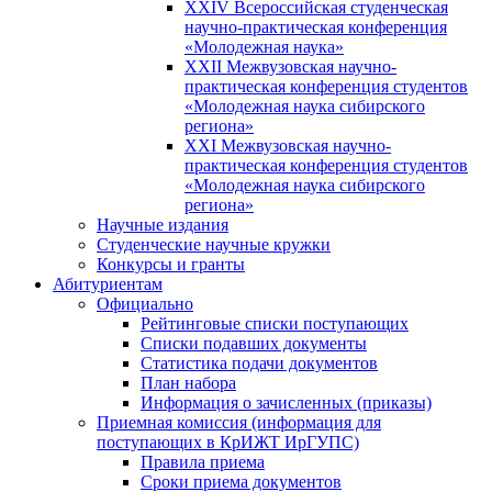
XXIV Всероссийская студенческая
научно-практическая конференция
«Молодежная наука»
XXII Межвузовская научно-
практическая конференция студентов
«Молодежная наука сибирского
региона»
XXI Межвузовская научно-
практическая конференция студентов
«Молодежная наука сибирского
региона»
Научные издания
Студенческие научные кружки
Конкурсы и гранты
Абитуриентам
Официально
Рейтинговые списки поступающих
Списки подавших документы
Статистика подачи документов
План набора
Информация о зачисленных (приказы)
Приемная комиссия (информация для
поступающих в КрИЖТ ИрГУПС)
Правила приема
Сроки приема документов