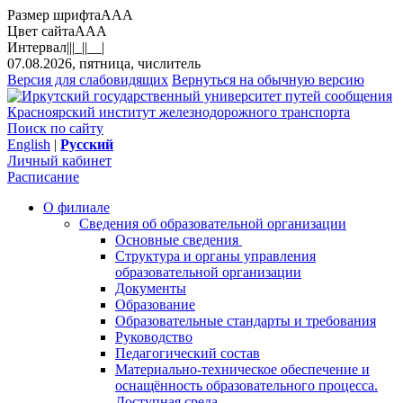
Размер шрифта
A
A
A
Цвет сайта
A
A
A
Интервал
||
|_|
|__|
07.08.2026, пятница, числитель
Версия для слабовидящих
Вернуться на обычную версию
Красноярский институт железнодорожного транспорта
Поиск по сайту
English
|
Русский
Личный кабинет
Расписание
О филиале
Сведения об образовательной организации
Основные сведения
Структура и органы управления
образовательной организации
Документы
Образование
Образовательные стандарты и требования
Руководство
Педагогический состав
Материально-техническое обеспечение и
оснащённость образовательного процесса.
Доступная среда