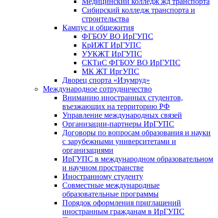
Медицинский колледж жд транспорта
Сибирский колледж транспорта и
строительства
Кампус и общежития
ФГБОУ ВО ИрГУПС
КрИЖТ ИрГУПС
УУКЖТ ИрГУПС
СКТиС ФГБОУ ВО ИрГУПС
МК ЖТ ИргУПС
Дворец спорта «Изумруд»
Международное сотрудничество
Вниманию иностранных студентов,
въезжающих на территорию РФ
Управление международных связей
Организации-партнеры ИрГУПС
Договоры по вопросам образования и науки
с зарубежными университетами и
организациями
ИрГУПС в международном образовательном
и научном пространстве
Иностранному студенту
Совместные международные
образовательные программы
Порядок оформления приглашений
иностранным гражданам в ИрГУПС