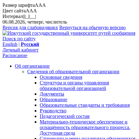
Размер шрифта
A
A
A
Цвет сайта
A
A
A
Интервал
||
|_|
|__|
06.08.2026, четверг, числитель
Версия для слабовидящих
Вернуться на обычную версию
Поиск по сайту
English
|
Русский
Личный кабинет
Расписание
Об организации
Сведения об образовательной организации
Основные сведения
Структура и органы управления
образовательной организацией
Документы
Образование
Образовательные стандарты и требования
Руководство
Педагогический состав
Материально-техническое обеспечение и
оснащённость образовательного процесса.
Доступная среда
Стипендии и меры поддержки обучающихся