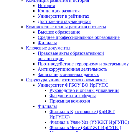
Концепция развития и история
История
Концепция развития
Университет в рейтингах
Достижения обучающихся
Комплексные планы развития и отчеты
Высшее образование
Среднее профессиональное образование
Филиалы
Ключевые документы
Правовые акты образовательной
организации
Противодействие терроризму и экстремизму
Антикоррупционная деятельность
Защита персональных данных
Структура университетского комплекса
Университет ФГБОУ ВО ИрГУПС
Руководство и органы управления
Факультеты и кафедры
Приемная комиссия
Филиалы
Филиал в Красноярске (КрИЖТ
ИрГУПС)
Филиал в Улан-Удэ (УУКЖТ ИрГУПС)
Филиал в Чите (ЗабИЖТ ИрГУПС)