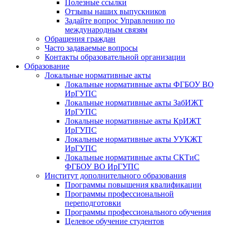
Полезные ссылки
Отзывы наших выпускников
Задайте вопрос Управлению по
международным связям
Обращения граждан
Часто задаваемые вопросы
Контакты образовательной организации
Образование
Локальные нормативные акты
Локальные нормативные акты ФГБОУ ВО
ИрГУПС
Локальные нормативные акты ЗабИЖТ
ИрГУПС
Локальные нормативные акты КрИЖТ
ИрГУПС
Локальные нормативные акты УУКЖТ
ИрГУПС
Локальные нормативные акты СКТиС
ФГБОУ ВО ИрГУПС
Институт дополнительного образования
Программы повышения квалификации
Программы профессиональной
переподготовки
Программы профессионального обучения
Целевое обучение студентов