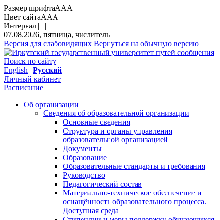
Размер шрифта
A
A
A
Цвет сайта
A
A
A
Интервал
||
|_|
|__|
07.08.2026, пятница, числитель
Версия для слабовидящих
Вернуться на обычную версию
Поиск по сайту
English
|
Русский
Личный кабинет
Расписание
Об организации
Сведения об образовательной организации
Основные сведения
Структура и органы управления
образовательной организацией
Документы
Образование
Образовательные стандарты и требования
Руководство
Педагогический состав
Материально-техническое обеспечение и
оснащённость образовательного процесса.
Доступная среда
Стипендии и меры поддержки обучающихся