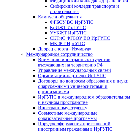
Медицинский колледж жд транспорта
Сибирский колледж транспорта и
строительства
Кампус и общежития
ФГБОУ ВО ИрГУПС
КрИЖТ ИрГУПС
УУКЖТ ИрГУПС
СКТиС ФГБОУ ВО ИрГУПС
МК ЖТ ИргУПС
Дворец спорта «Изумруд»
Международное сотрудничество
Вниманию иностранных студентов,
въезжающих на территорию РФ
Управление международных связей
Организации-партнеры ИрГУПС
Договоры по вопросам образования и науки
с зарубежными университетами и
организациями
ИрГУПС в международном образовательном
и научном пространстве
Иностранному студенту
Совместные международные
образовательные программы
Порядок оформления приглашений
иностранным гражданам в ИрГУПС