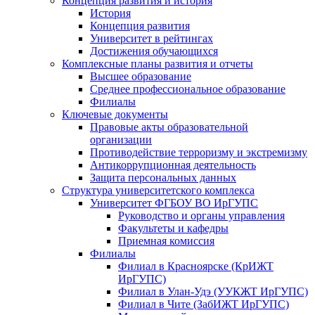
Концепция развития и история
История
Концепция развития
Университет в рейтингах
Достижения обучающихся
Комплексные планы развития и отчеты
Высшее образование
Среднее профессиональное образование
Филиалы
Ключевые документы
Правовые акты образовательной
организации
Противодействие терроризму и экстремизму
Антикоррупционная деятельность
Защита персональных данных
Структура университетского комплекса
Университет ФГБОУ ВО ИрГУПС
Руководство и органы управления
Факультеты и кафедры
Приемная комиссия
Филиалы
Филиал в Красноярске (КрИЖТ
ИрГУПС)
Филиал в Улан-Удэ (УУКЖТ ИрГУПС)
Филиал в Чите (ЗабИЖТ ИрГУПС)