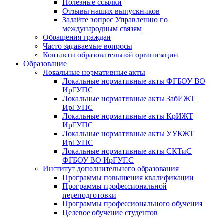
Полезные ссылки
Отзывы наших выпускников
Задайте вопрос Управлению по
международным связям
Обращения граждан
Часто задаваемые вопросы
Контакты образовательной организации
Образование
Локальные нормативные акты
Локальные нормативные акты ФГБОУ ВО
ИрГУПС
Локальные нормативные акты ЗабИЖТ
ИрГУПС
Локальные нормативные акты КрИЖТ
ИрГУПС
Локальные нормативные акты УУКЖТ
ИрГУПС
Локальные нормативные акты СКТиС
ФГБОУ ВО ИрГУПС
Институт дополнительного образования
Программы повышения квалификации
Программы профессиональной
переподготовки
Программы профессионального обучения
Целевое обучение студентов