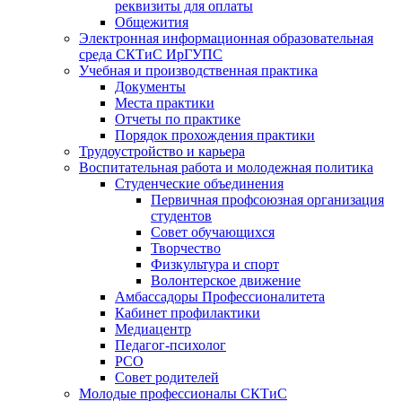
реквизиты для оплаты
Общежития
Электронная информационная образовательная
среда СКТиС ИрГУПС
Учебная и производственная практика
Документы
Места практики
Отчеты по практике
Порядок прохождения практики
Трудоустройство и карьера
Воспитательная работа и молодежная политика
Студенческие объединения
Первичная профсоюзная организация
студентов
Совет обучающихся
Творчество
Физкультура и спорт
Волонтерское движение
Амбассадоры Профессионалитета
Кабинет профилактики
Медиацентр
Педагог-психолог
РСО
Совет родителей
Молодые профессионалы СКТиС