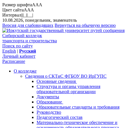
Размер шрифта
A
A
A
Цвет сайта
A
A
A
Интервал
||
|_|
|__|
10.08.2026, понедельник, знаменатель
Версия для слабовидящих
Вернуться на обычную версию
Сибирский колледж
транспорта и строительства
Поиск по сайту
English
|
Русский
Личный кабинет
Расписание
О колледже
Сведения о СКТиС ФГБОУ ВО ИрГУПС
Основные сведения
Структура и органы управления
образовательной организации
Документы
Образование
Образовательные стандарты и требования
Руководство
Педагогический состав
Материально-техническое обеспечение и
оснащенность образовательного процесса.