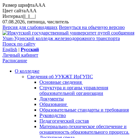
Размер шрифта
A
A
A
Цвет сайта
A
A
A
Интервал
||
|_|
|__|
07.08.2026, пятница, числитель
Версия для слабовидящих
Вернуться на обычную версию
Улан-Удэнский колледж железнодорожного транспорта
Поиск по сайту
English
|
Русский
Личный кабинет
Расписание
О колледже
Сведения об УУКЖТ ИрГУПС
Основные сведения
Структура и органы управления
образовательной организации
Документы
Образование
Образовательные стандарты и требования
Руководство
Педагогический состав
Материально-техническое обеспечение и
оснащенность образовательного процесса.
Доступная среда