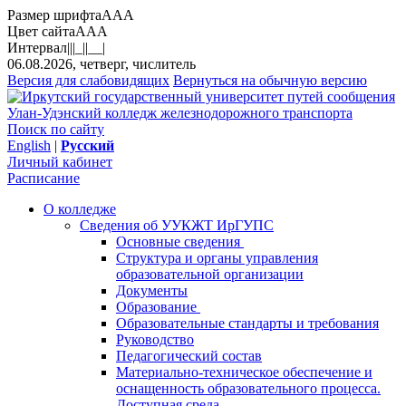
Размер шрифта
A
A
A
Цвет сайта
A
A
A
Интервал
||
|_|
|__|
06.08.2026, четверг, числитель
Версия для слабовидящих
Вернуться на обычную версию
Улан-Удэнский колледж железнодорожного транспорта
Поиск по сайту
English
|
Русский
Личный кабинет
Расписание
О колледже
Сведения об УУКЖТ ИрГУПС
Основные сведения
Структура и органы управления
образовательной организации
Документы
Образование
Образовательные стандарты и требования
Руководство
Педагогический состав
Материально-техническое обеспечение и
оснащенность образовательного процесса.
Доступная среда