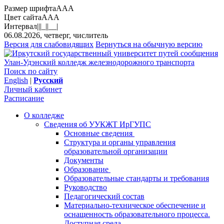
Размер шрифта
A
A
A
Цвет сайта
A
A
A
Интервал
||
|_|
|__|
06.08.2026, четверг, числитель
Версия для слабовидящих
Вернуться на обычную версию
Улан-Удэнский колледж железнодорожного транспорта
Поиск по сайту
English
|
Русский
Личный кабинет
Расписание
О колледже
Сведения об УУКЖТ ИрГУПС
Основные сведения
Структура и органы управления
образовательной организации
Документы
Образование
Образовательные стандарты и требования
Руководство
Педагогический состав
Материально-техническое обеспечение и
оснащенность образовательного процесса.
Доступная среда