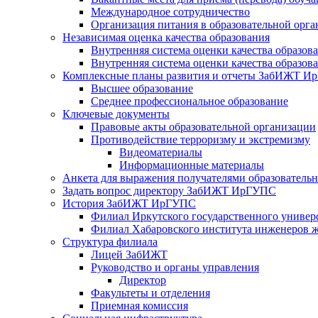
Международное сотрудничество
Организация питания в образовательной орг
Независимая оценка качества образования
Внутренняя система оценки качества образ
Внутренняя система оценки качества образо
Комплексные планы развития и отчеты ЗабИЖТ 
Высшее образование
Среднее профессиональное образование
Ключевые документы
Правовые акты образовательной организации
Противодействие терроризму и экстремизму
Видеоматериалы
Информационные материалы
Анкета для выражения получателями образовательны
Задать вопрос директору ЗабИЖТ ИрГУПС
История ЗабИЖТ ИрГУПС
Филиал Иркутского государственного универ
Филиал Хабаровского института инженеров 
Структура филиала
Лицей ЗабИЖТ
Руководство и органы управления
Директор
Факультеты и отделения
Приемная комиссия