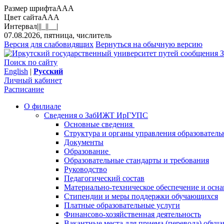
Размер шрифта
A
A
A
Цвет сайта
A
A
A
Интервал
||
|_|
|__|
07.08.2026, пятница, числитель
Версия для слабовидящих
Вернуться на обычную версию
З
Поиск по сайту
English
|
Русский
Личный кабинет
Расписание
О филиале
Сведения о ЗабИЖТ ИрГУПС
Основные сведения
Структура и органы управления образователь
Документы
Образование
Образовательные стандарты и требования
Руководство
Педагогический состав
Материально-техническое обеспечение и осна
Стипендии и меры поддержки обучающихся
Платные образовательные услуги
Финансово-хозяйственная деятельность
Вакантные места для приема (перевода) обуч