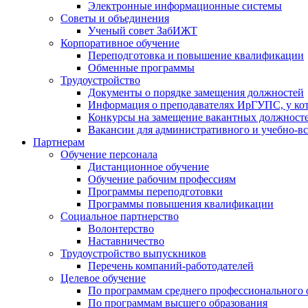
Электронные информационные системы
Советы и объединения
Ученый совет ЗабИЖТ
Корпоративное обучение
Переподготовка и повышение квалификации
Обменные программы
Трудоустройство
Документы о порядке замещения должностей
Информация о преподавателях ИрГУПС, у кото
Конкурсы на замещение вакантных должнос
Вакансии для административного и учебно-в
Партнерам
Обучение персонала
Дистанционное обучение
Обучение рабочим профессиям
Программы переподготовки
Программы повышения квалификации
Социальное партнерство
Волонтерство
Наставничество
Трудоустройство выпускников
Перечень компаний-работодателей
Целевое обучение
По программам среднего профессионального 
По программам высшего образования