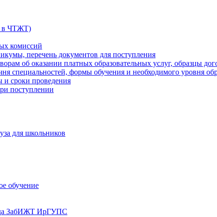
 в ЧТЖТ)
ных комиссий
никумы, перечень документов для поступления
оворам об оказании платных образовательных услуг, образцы дог
ечня специальностей, формы обучения и необходимого уровня об
ы и сроки проведения
ри поступлении
уза для школьников
ое обучение
реда ЗабИЖТ ИрГУПС