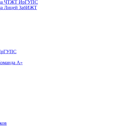
реда ЧТЖТ ИрГУПС
еда Лицей ЗабИЖТ
 ИрГУПС
Команда А»
ков