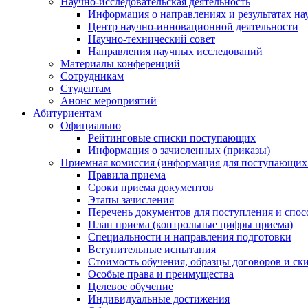
Научно-исследовательская деятельность
Информация о направлениях и результатах на
Центр научно-инновационной деятельности
Научно-технический совет
Направления научных исследований
Материалы конференций
Сотрудникам
Студентам
Анонс мероприятий
Абитуриентам
Официально
Рейтинговые списки поступающих
Информация о зачисленных (приказы)
Приемная комиссия (информация для поступающи
Правила приема
Сроки приема документов
Этапы зачисления
Перечень документов для поступления и спос
План приема (контрольные цифры приема)
Специальности и направления подготовки
Вступительные испытания
Стоимость обучения, образцы договоров и ск
Особые права и преимущества
Целевое обучение
Индивидуальные достижения