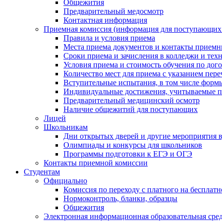
Общежития
Предварительный медосмотр
Контактная информация
Приемная комиссия (информация для поступающих
Правила и условия приема
Места приема документов и контакты прием
Сроки приема и зачисления в колледжи и тех
Условия приема и стоимость обучения по дог
Количество мест для приема с указанием пер
Вступительные испытания, в том числе форм
Индивидуальные достижения, учитываемые п
Предварительный медицинский осмотр
Наличие общежитий для поступающих
Лицей
Школьникам
Дни открытых дверей и другие мероприятия в
Олимпиады и конкурсы для школьников
Программы подготовки к ЕГЭ и ОГЭ
Контакты приемной комиссии
Студентам
Официально
Комиссия по переходу с платного на бесплатн
Нормоконтроль, бланки, образцы
Общежития
Электронная информационная образовательная с