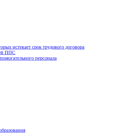
рых истекает срок трудового договора
тей ППС
спомогательного персонала
образования