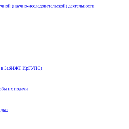
учной (научно-исследовательской) деятельности
х в ЗабИЖТ ИрГУПС)
обы их подачи
идки