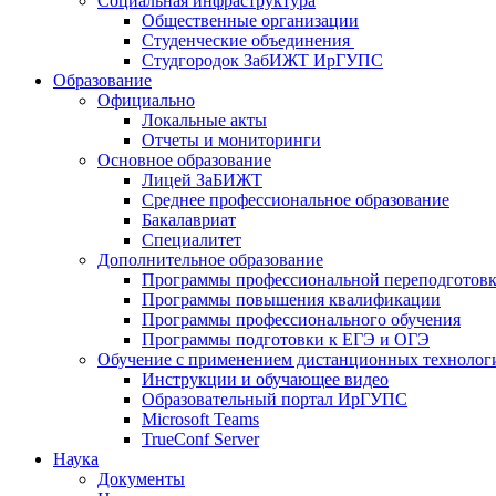
Социальная инфраструктура
Общественные организации
Студенческие объединения
Студгородок ЗабИЖТ ИрГУПС
Образование
Официально
Локальные акты
Отчеты и мониторинги
Основное образование
Лицей ЗаБИЖТ
Среднее профессиональное образование
Бакалавриат
Специалитет
Дополнительное образование
Программы профессиональной переподготов
Программы повышения квалификации
Программы профессионального обучения
Программы подготовки к ЕГЭ и ОГЭ
Обучение с применением дистанционных технолог
Инструкции и обучающее видео
Образовательный портал ИрГУПС
Microsoft Teams
TrueConf Server
Наука
Документы