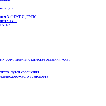
анизации
ования ЗабИЖТ ИрГУПС
вания ЧТЖТ
ИрГУПС
х услуг мнения о качестве оказания услуг
ситета путей сообщения
железнодорожного транспорта