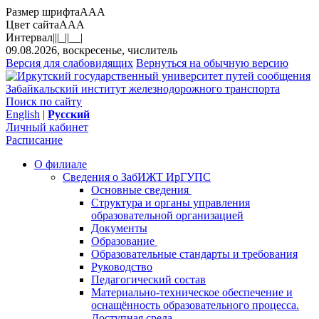
Размер шрифта
A
A
A
Цвет сайта
A
A
A
Интервал
||
|_|
|__|
09.08.2026, воскресенье, числитель
Версия для слабовидящих
Вернуться на обычную версию
Забайкальский институт железнодорожного транспорта
Поиск по сайту
English
|
Русский
Личный кабинет
Расписание
О филиале
Сведения о ЗабИЖТ ИрГУПС
Основные сведения
Структура и органы управления
образовательной организацией
Документы
Образование
Образовательные стандарты и требования
Руководство
Педагогический состав
Материально-техническое обеспечение и
оснащённость образовательного процесса.
Доступная среда