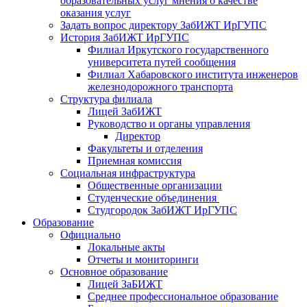
образовательных услуг мнения о качестве
оказания услуг
Задать вопрос директору ЗабИЖТ ИрГУПС
История ЗабИЖТ ИрГУПС
Филиал Иркутского государственного
университета путей сообщения
Филиал Хабаровского института инженеров
железнодорожного транспорта
Структура филиала
Лицей ЗабИЖТ
Руководство и органы управления
Директор
Факультеты и отделения
Приемная комиссия
Социальная инфраструктура
Общественные организации
Студенческие объединения
Студгородок ЗабИЖТ ИрГУПС
Образование
Официально
Локальные акты
Отчеты и мониторинги
Основное образование
Лицей ЗаБИЖТ
Среднее профессиональное образование