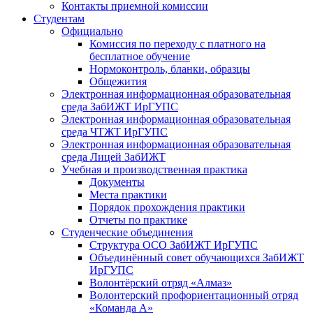
Контакты приемной комиссии
Студентам
Официально
Комиссия по переходу с платного на
бесплатное обучение
Нормоконтроль, бланки, образцы
Общежития
Электронная информационная образовательная
среда ЗабИЖТ ИрГУПС
Электронная информационная образовательная
среда ЧТЖТ ИрГУПС
Электронная информационная образовательная
среда Лицей ЗабИЖТ
Учебная и производственная практика
Документы
Места практики
Порядок прохождения практики
Отчеты по практике
Студенческие объединения
Структура ОСО ЗабИЖТ ИрГУПС
Объединённый совет обучающихся ЗабИЖТ
ИрГУПС
Волонтёрский отряд «Алмаз»
Волонтерский профориентационный отряд
«Команда А»