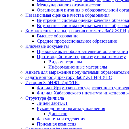
Международное сотрудничество
Организация питания в образовательной орг
Независимая оценка качества образования
Внутренняя система оценки качества образ
Внутренняя система оценки качества образо
Комплексные планы развития и отчеты ЗабИЖТ 
Высшее образование
Среднее профессиональное образование
Ключевые документы
Правовые акты образовательной организации
Противодействие терроризму и экстремизму
Видеоматериалы
Информационные материалы
Анкета для выражения получателями образовательны
Задать вопрос директору ЗабИЖТ ИрГУПС
История ЗабИЖТ ИрГУПС
Филиал Иркутского государственного универ
Филиал Хабаровского института инженеров 
Структура филиала
Лицей ЗабИЖТ
Руководство и органы управления
Директор
Факультеты и отделения
Приемная комиссия