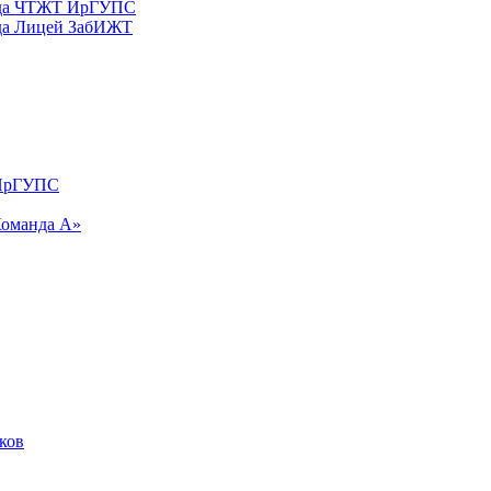
реда ЧТЖТ ИрГУПС
еда Лицей ЗабИЖТ
 ИрГУПС
Команда А»
ков