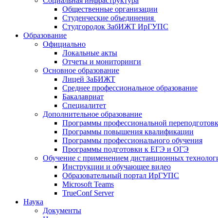
Социальная инфраструктура
Общественные организации
Студенческие объединения
Студгородок ЗабИЖТ ИрГУПС
Образование
Официально
Локальные акты
Отчеты и мониторинги
Основное образование
Лицей ЗаБИЖТ
Среднее профессиональное образование
Бакалавриат
Специалитет
Дополнительное образование
Программы профессиональной переподготов
Программы повышения квалификации
Программы профессионального обучения
Программы подготовки к ЕГЭ и ОГЭ
Обучение с применением дистанционных технолог
Инструкции и обучающее видео
Образовательный портал ИрГУПС
Microsoft Teams
TrueConf Server
Наука
Документы