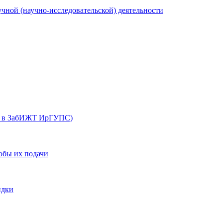
учной (научно-исследовательской) деятельности
х в ЗабИЖТ ИрГУПС)
обы их подачи
идки