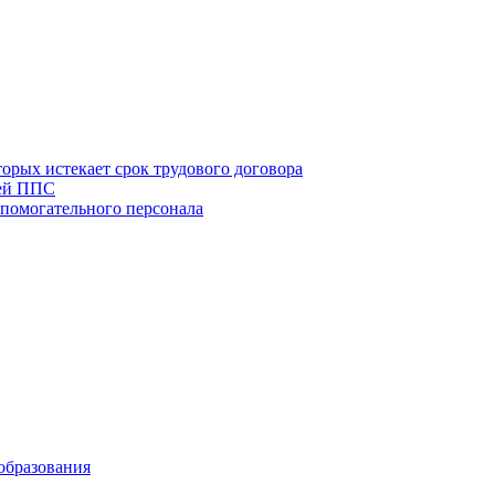
рых истекает срок трудового договора
тей ППС
спомогательного персонала
образования