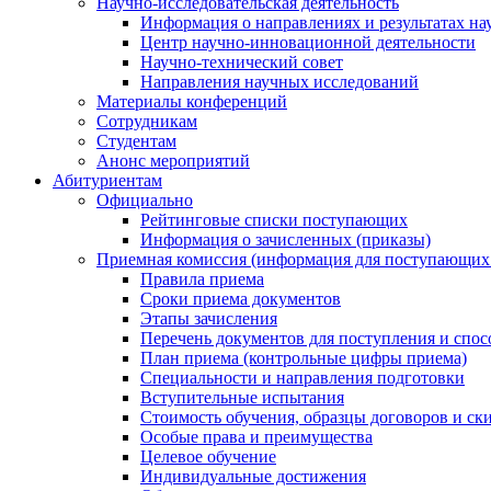
Научно-исследовательская деятельность
Информация о направлениях и результатах на
Центр научно-инновационной деятельности
Научно-технический совет
Направления научных исследований
Материалы конференций
Сотрудникам
Студентам
Анонс мероприятий
Абитуриентам
Официально
Рейтинговые списки поступающих
Информация о зачисленных (приказы)
Приемная комиссия (информация для поступающи
Правила приема
Сроки приема документов
Этапы зачисления
Перечень документов для поступления и спос
План приема (контрольные цифры приема)
Специальности и направления подготовки
Вступительные испытания
Стоимость обучения, образцы договоров и ск
Особые права и преимущества
Целевое обучение
Индивидуальные достижения