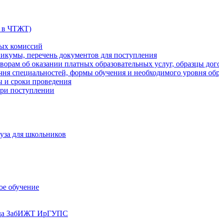
 в ЧТЖТ)
ных комиссий
никумы, перечень документов для поступления
оворам об оказании платных образовательных услуг, образцы дог
ечня специальностей, формы обучения и необходимого уровня об
ы и сроки проведения
ри поступлении
уза для школьников
ое обучение
реда ЗабИЖТ ИрГУПС