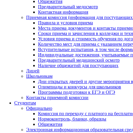
Общежития
Предварительный медосмотр
Контактная информация
Приемная комиссия (информация для поступающих
Правила и условия приема
Места приема документов и контакты прием
Сроки приема и зачисления в колледжи и тех
Условия приема и стоимость обучения по дог
Количество мест для приема с указанием пер
Вступительные испытания, в том числе форм
Индивидуальные достижения, учитываемые п
Предварительный медицинский осмотр
Наличие общежитий для поступающих
Лицей
Школьникам
Дни открытых дверей и другие мероприятия в
Олимпиады и конкурсы для школьников
Программы подготовки к ЕГЭ и ОГЭ
Контакты приемной комиссии
Студентам
Официально
Комиссия по переходу с платного на бесплатн
Нормоконтроль, бланки, образцы
Общежития
Электронная информационная образовательная с