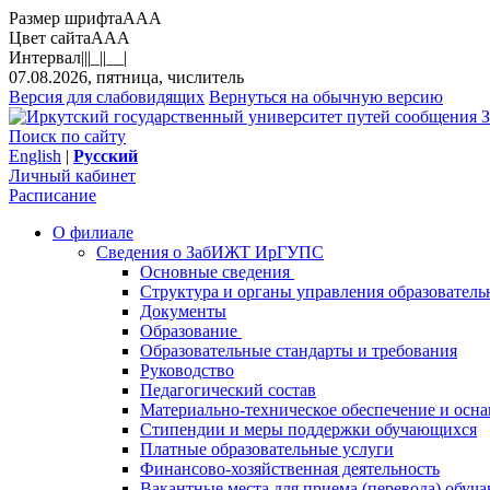
Размер шрифта
A
A
A
Цвет сайта
A
A
A
Интервал
||
|_|
|__|
07.08.2026, пятница, числитель
Версия для слабовидящих
Вернуться на обычную версию
З
Поиск по сайту
English
|
Русский
Личный кабинет
Расписание
О филиале
Сведения о ЗабИЖТ ИрГУПС
Основные сведения
Структура и органы управления образователь
Документы
Образование
Образовательные стандарты и требования
Руководство
Педагогический состав
Материально-техническое обеспечение и осна
Стипендии и меры поддержки обучающихся
Платные образовательные услуги
Финансово-хозяйственная деятельность
Вакантные места для приема (перевода) обуч