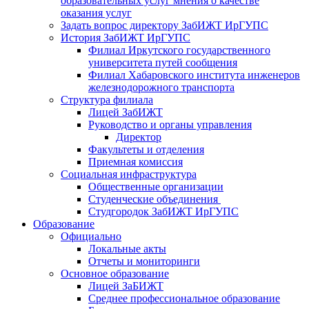
образовательных услуг мнения о качестве
оказания услуг
Задать вопрос директору ЗабИЖТ ИрГУПС
История ЗабИЖТ ИрГУПС
Филиал Иркутского государственного
университета путей сообщения
Филиал Хабаровского института инженеров
железнодорожного транспорта
Структура филиала
Лицей ЗабИЖТ
Руководство и органы управления
Директор
Факультеты и отделения
Приемная комиссия
Социальная инфраструктура
Общественные организации
Студенческие объединения
Студгородок ЗабИЖТ ИрГУПС
Образование
Официально
Локальные акты
Отчеты и мониторинги
Основное образование
Лицей ЗаБИЖТ
Среднее профессиональное образование