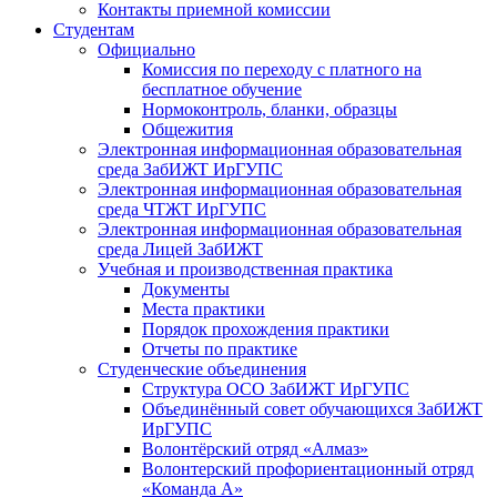
Контакты приемной комиссии
Студентам
Официально
Комиссия по переходу с платного на
бесплатное обучение
Нормоконтроль, бланки, образцы
Общежития
Электронная информационная образовательная
среда ЗабИЖТ ИрГУПС
Электронная информационная образовательная
среда ЧТЖТ ИрГУПС
Электронная информационная образовательная
среда Лицей ЗабИЖТ
Учебная и производственная практика
Документы
Места практики
Порядок прохождения практики
Отчеты по практике
Студенческие объединения
Структура ОСО ЗабИЖТ ИрГУПС
Объединённый совет обучающихся ЗабИЖТ
ИрГУПС
Волонтёрский отряд «Алмаз»
Волонтерский профориентационный отряд
«Команда А»