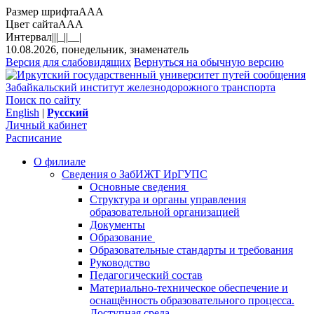
Размер шрифта
A
A
A
Цвет сайта
A
A
A
Интервал
||
|_|
|__|
10.08.2026, понедельник, знаменатель
Версия для слабовидящих
Вернуться на обычную версию
Забайкальский институт железнодорожного транспорта
Поиск по сайту
English
|
Русский
Личный кабинет
Расписание
О филиале
Сведения о ЗабИЖТ ИрГУПС
Основные сведения
Структура и органы управления
образовательной организацией
Документы
Образование
Образовательные стандарты и требования
Руководство
Педагогический состав
Материально-техническое обеспечение и
оснащённость образовательного процесса.
Доступная среда