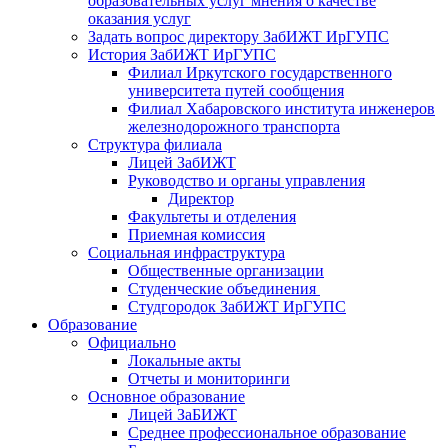
образовательных услуг мнения о качестве
оказания услуг
Задать вопрос директору ЗабИЖТ ИрГУПС
История ЗабИЖТ ИрГУПС
Филиал Иркутского государственного
университета путей сообщения
Филиал Хабаровского института инженеров
железнодорожного транспорта
Структура филиала
Лицей ЗабИЖТ
Руководство и органы управления
Директор
Факультеты и отделения
Приемная комиссия
Социальная инфраструктура
Общественные организации
Студенческие объединения
Студгородок ЗабИЖТ ИрГУПС
Образование
Официально
Локальные акты
Отчеты и мониторинги
Основное образование
Лицей ЗаБИЖТ
Среднее профессиональное образование