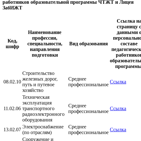
работников образовательной программы ЧТЖТ и Лицея
ЗабИЖТ
Ссылка н
страницу 
Наименование
данными 
профессии,
персональн
Код,
специальности,
Вид образования
составе
шифр
направления
педагогичес
подготовки
работнико
образователь
программ
Строительство
железных дорог,
Среднее
08.02.10
Ссылка
путь и путевое
профессиональное
хозяйство
Техническая
эксплуатация
Среднее
11.02.06
транспортного
Ссылка
профессиональное
радиоэлектронного
оборудования
Электроснабжение
Среднее
13.02.07
Ссылка
(по отраслям)
профессиональное
Сооружение и