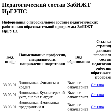
Педагогический состав ЗабИЖТ
ИрГУПС
Информация о персональном составе педагогических
работников образовательной программы ЗабИЖТ
ИрГУПС
Ссылка
страниц
данным
Наименование профессии,
персонал
Код,
Вид
специальности,
состав
шифр
образования
направления подготовки
педагогич
работни
образоват
програ
Экономика. Финансы и
Высшее
38.03.01
Ссылка
кредит
бакалавриат
Экономика. Бухгалтерский
Высшее
38.03.01
Ссылка
учет, анализ и аудит
бакалавриат
Экономика. Экономика
Высшее
38.03.01
предприятий и
Ссылка
бакалавриат