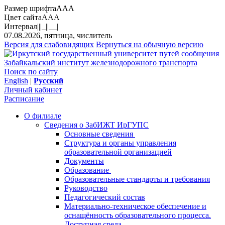
Размер шрифта
A
A
A
Цвет сайта
A
A
A
Интервал
||
|_|
|__|
07.08.2026, пятница, числитель
Версия для слабовидящих
Вернуться на обычную версию
Забайкальский институт железнодорожного транспорта
Поиск по сайту
English
|
Русский
Личный кабинет
Расписание
О филиале
Сведения о ЗабИЖТ ИрГУПС
Основные сведения
Структура и органы управления
образовательной организацией
Документы
Образование
Образовательные стандарты и требования
Руководство
Педагогический состав
Материально-техническое обеспечение и
оснащённость образовательного процесса.
Доступная среда