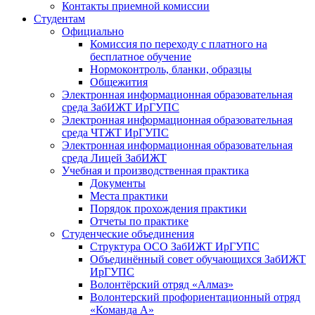
Контакты приемной комиссии
Студентам
Официально
Комиссия по переходу с платного на
бесплатное обучение
Нормоконтроль, бланки, образцы
Общежития
Электронная информационная образовательная
среда ЗабИЖТ ИрГУПС
Электронная информационная образовательная
среда ЧТЖТ ИрГУПС
Электронная информационная образовательная
среда Лицей ЗабИЖТ
Учебная и производственная практика
Документы
Места практики
Порядок прохождения практики
Отчеты по практике
Студенческие объединения
Структура ОСО ЗабИЖТ ИрГУПС
Объединённый совет обучающихся ЗабИЖТ
ИрГУПС
Волонтёрский отряд «Алмаз»
Волонтерский профориентационный отряд
«Команда А»