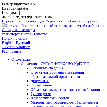
Размер шрифта
A
A
A
Цвет сайта
A
A
A
Интервал
||
|_|
|__|
06.08.2026, четверг, числитель
Версия для слабовидящих
Вернуться на обычную версию
Сибирский колледж
транспорта и строительства
Поиск по сайту
English
|
Русский
Личный кабинет
Расписание
О колледже
Сведения о СКТиС ФГБОУ ВО ИрГУПС
Основные сведения
Структура и органы управления
образовательной организации
Документы
Образование
Образовательные стандарты и требования
Руководство
Педагогический состав
Материально-техническое обеспечение и
оснащенность образовательного процесса.