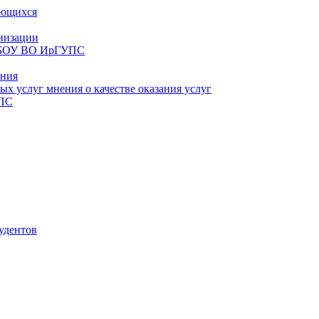
ающихся
анизации
ФГБОУ ВО ИрГУПС
ания
х услуг мнения о качестве оказания услуг
УПС
удентов