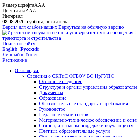
Размер шрифта
A
A
A
Цвет сайта
A
A
A
Интервал
||
|_|
|__|
08.08.2026, суббота, числитель
Версия для слабовидящих
Вернуться на обычную версию
транспорта и строительства
Поиск по сайту
English
|
Русский
Личный кабинет
Расписание
О колледже
Сведения о СКТиС ФГБОУ ВО ИрГУПС
Основные сведения
Структура и органы управления образователь
Документы
Образование
Образовательные стандарты и требования
Руководство
Педагогический состав
Материально-техническое обеспечение и осна
Стипендии и меры поддержки обучающихся
Платные образовательные услуги
Финансово-хозяйственная деятельность