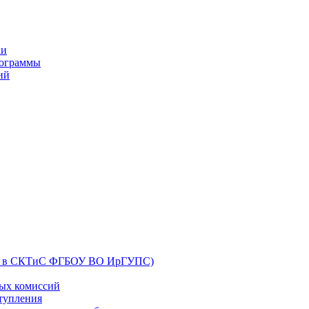
ки
рограммы
ий
их в СКТиС ФГБОУ ВО ИрГУПС)
ных комиссий
ступления