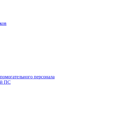
ков
спомогательного персонала
ей ПС