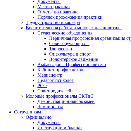
Документы
Места практики
Отчеты по практике
Порядок прохождения практики
Трудоустройство и карьера
Воспитательная работа и молодежная политика
Студенческие объединения
Первичная профсоюзная организация ст
Совет обучающихся
Творчество
Физкультура и спорт
Волонтерское движение
Амбассадоры Профессионалитета
Кабинет профилактики
Медиацентр
Педагог-психолог
РСО
Совет родителей
Молодые профессионалы СКТиС
Демонстрационный экзамен
Чемпионаты
Сотрудникам
Официально
Документы
Инструкции и бланки