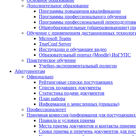
Основное образование
Дополнительное образование
Программы повышения квалификации
Программы профессионального обучения
Программы профессиональной переподготов
Общеобразовательные (общеразвивающие) п
Обучение с применением дистанционных технолог
Microsoft Teams
TrueConf Server
Инструкции и обучающее видео
Образовательный портал (Moodle) ИрГУПС
Практическое обучение
Учебно-экспериментальный полигон
Абитуриентам
Официально
Рейтинговые списки поступающих
Список подавших документы
Статистика подачи документов
План набора
Информация о зачисленных (приказы)
Профессионалитет
Приемная комиссия (информация для поступающ
Правила и условия приема
Места приема документов и контакты прием
Сроки приема и перечень документов для по