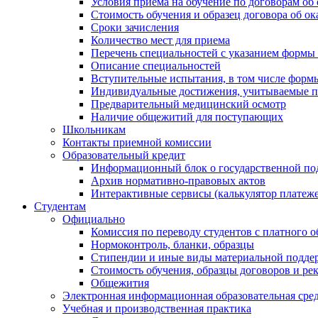
Условия приема на обучение по договорам об
Стоимость обучения и образец договора об о
Сроки зачисления
Количество мест для приема
Перечень специальностей с указанием формы 
Описание специальностей
Вступительные испытания, в том числе форм
Индивидуальные достижения, учитываемые п
Предварительный медицинский осмотр
Наличие общежитий для поступающих
Школьникам
Контакты приемной комиссии
Образовательный кредит
Информационный блок о государственной по
Архив нормативно-правовых актов
Интерактивные сервисы (калькулятор платеже
Студентам
Официально
Комиссия по переводу студентов с платного о
Нормоконтроль, бланки, образцы
Стипендии и иные виды материальной подде
Стоимость обучения, образцы договоров и ре
Общежития
Электронная информационная образовательная с
Учебная и производственная практика