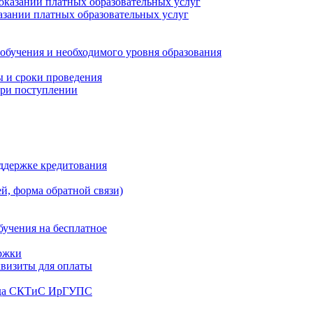
 оказании платных образовательных услуг
казании платных образовательных услуг
обучения и необходимого уровня образования
ы и сроки проведения
ри поступлении
ддержке кредитования
й, форма обратной связи)
бучения на бесплатное
ржки
квизиты для оплаты
реда СКТиС ИрГУПС