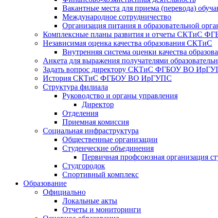
Вакантные места для приема (перевода) обуч
​​​​​​​Международное сотрудничество
Организация питания в образовательной орг
Комплексные планы развития и отчеты СКТиС 
Независимая оценка качества образования СКТиС
Внутренняя система оценки качества образов
Анкета для выражения получателями образовательны
Задать вопрос директору СКТиС ФГБОУ ВО ИрГ
История СКТиС ФГБОУ ВО ИрГУПС
Структура филиала
Руководство и органы управления
Директор
Отделения
Приемная комиссия
Социальная инфраструктура
Общественные организации
Студенческие объединения
Первичная профсоюзная организация ст
Студгородок
Спортивный комплекс
Образование
Официально
Локальные акты
Отчеты и мониторинги