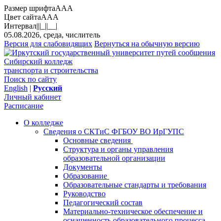
Размер шрифта
A
A
A
Цвет сайта
A
A
A
Интервал
||
|_|
|__|
05.08.2026, среда, числитель
Версия для слабовидящих
Вернуться на обычную версию
Сибирский колледж
транспорта и строительства
Поиск по сайту
English
|
Русский
Личный кабинет
Расписание
О колледже
Сведения о СКТиС ФГБОУ ВО ИрГУПС
Основные сведения
Структура и органы управления
образовательной организации
Документы
Образование
Образовательные стандарты и требования
Руководство
Педагогический состав
Материально-техническое обеспечение и
оснащенность образовательного процесса.