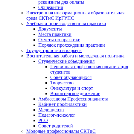
реквизиты для оплаты
Общежития
Электронная информационная образовательная
среда СКТиС ИрГУПС
Учебная и производственная практика
Документы
Места практики
Отчеты по практике
Порядок прохождения практики
Трудоустройство и карьера
Воспитательная работа и молодежная политика
Студенческие объединения
Первичная профсоюзная организация
студентов
Совет обучающихся
Творчество
Физкультура и спорт
Волонтерское движение
Амбассадоры Профессионалитета
Кабинет профилактики
Медиацентр
Педагог-психолог
РСО
Совет родителей
Молодые профессионалы СКТиС