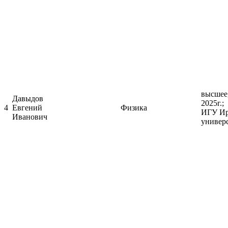
высшее
Давыдов
2
4
Евгений
Физика
ИГУ Ир
Иванович
универс