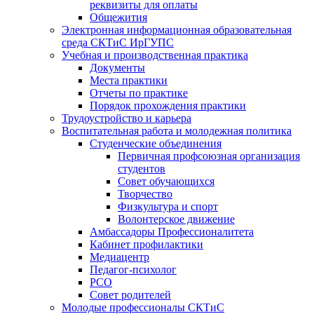
реквизиты для оплаты
Общежития
Электронная информационная образовательная
среда СКТиС ИрГУПС
Учебная и производственная практика
Документы
Места практики
Отчеты по практике
Порядок прохождения практики
Трудоустройство и карьера
Воспитательная работа и молодежная политика
Студенческие объединения
Первичная профсоюзная организация
студентов
Совет обучающихся
Творчество
Физкультура и спорт
Волонтерское движение
Амбассадоры Профессионалитета
Кабинет профилактики
Медиацентр
Педагог-психолог
РСО
Совет родителей
Молодые профессионалы СКТиС