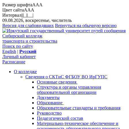
Размер шрифта
A
A
A
Цвет сайта
A
A
A
Интервал
||
|_|
|__|
09.08.2026, воскресенье, числитель
Версия для слабовидящих
Вернуться на обычную версию
Сибирский колледж
транспорта и строительства
Поиск по сайту
English
|
Русский
Личный кабинет
Расписание
О колледже
Сведения о СКТиС ФГБОУ ВО ИрГУПС
Основные сведения
Структура и органы управления
образовательной организации
Документы
Образование
Образовательные стандарты и требования
Руководство
Педагогический состав
Материально-техническое обеспечение и
оснащенность образовательного процесса.