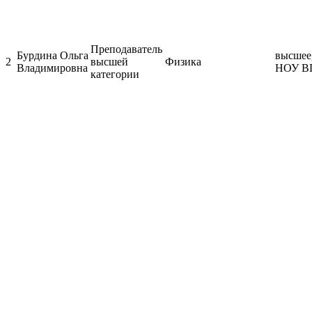
Преподаватель
Бурдина Ольга
высшее,
2
высшей
Физика
Владимировна
НОУ ВП
категории