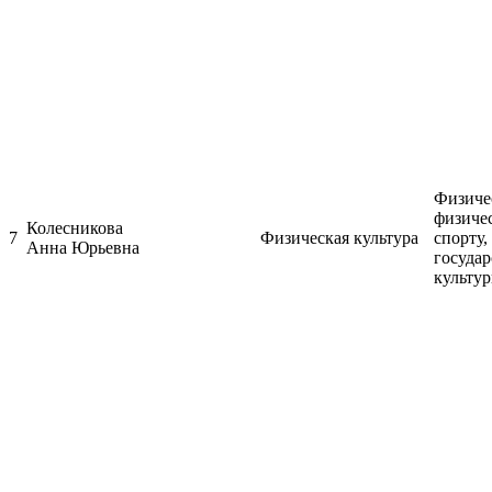
Физичес
физиче
Колесникова
7
Физическая культура
спорту
Анна Юрьевна
госуда
культур