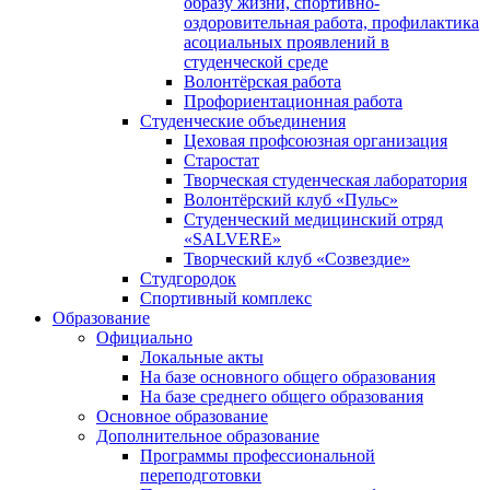
образу жизни, спортивно-
оздоровительная работа, профилактика
асоциальных проявлений в
студенческой среде
Волонтёрская работа
Профориентационная работа
Студенческие объединения
Цеховая профсоюзная организация
Старостат
Творческая студенческая лаборатория
Волонтёрский клуб «Пульс»
Студенческий медицинский отряд
«SALVERE»
Творческий клуб «Созвездие»
Студгородок
Спортивный комплекс
Образование
Официально
Локальные акты
На базе основного общего образования
На базе среднего общего образования
Основное образование
Дополнительное образование
Программы профессиональной
переподготовки