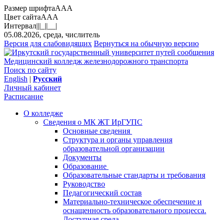
Размер шрифта
A
A
A
Цвет сайта
A
A
A
Интервал
||
|_|
|__|
05.08.2026, среда, числитель
Версия для слабовидящих
Вернуться на обычную версию
Медицинский колледж железнодорожного транспорта
Поиск по сайту
English
|
Русский
Личный кабинет
Расписание
О колледже
Сведения о МК ЖТ ИрГУПС
Основные сведения
Структура и органы управления
образовательной организации
Документы
Образование
Образовательные стандарты и требования
Руководство
Педагогический состав
Материально-техническое обеспечение и
оснащенность образовательного процесса.
Доступная среда