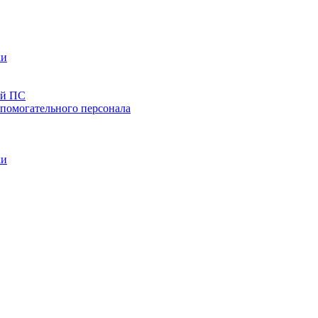
ки
ей ПС
спомогательного персонала
ки