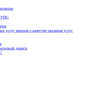
анизации
рГУПС
ания
х услуг мнения о качестве оказания услуг
а
елезной дороги
ПС