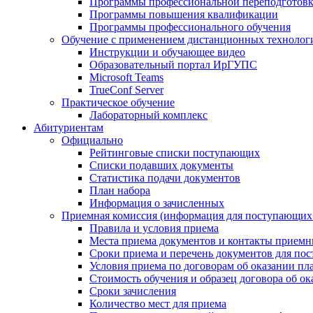
Программы профессиональной переподготов
Программы повышения квалификации
Программы профессионального обучения
Обучение с применением дистанционных технолог
Инструкции и обучающее видео
Образовательный портал ИрГУПС
Microsoft Teams
TrueConf Server
Практическое обучение
Лабораторный комплекс
Абитуриентам
Официально
Рейтинговые списки поступающих
Списки подавших документы
Статистика подачи документов
План набора
Информация о зачисленных
Приемная комиссия (информация для поступающ
Правила и условия приема
Места приема документов и контакты прием
Сроки приема и перечень документов для по
Условия приема по договорам об оказании пл
Стоимость обучения и образец договора об 
Сроки зачисления
Количество мест для приема