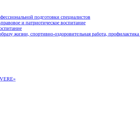
офессиональной подготовки специалистов
-правовое и патриотическое воспитание
воспитание
бразу жизни, спортивно-оздоровительная работа, профилактика 
ALVERE»