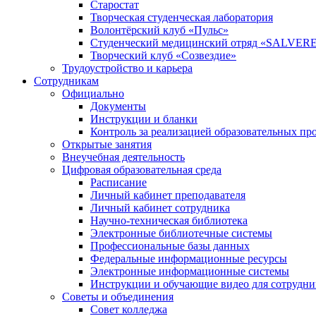
Старостат
Творческая студенческая лаборатория
Волонтёрский клуб «Пульс»
Студенческий медицинский отряд «SALVER
Творческий клуб «Созвездие»
Трудоустройство и карьера
Сотрудникам
Официально
Документы
Инструкции и бланки
Контроль за реализацией образовательных пр
Открытые занятия
Внеучебная деятельность
Цифровая образовательная среда
Расписание
Личный кабинет преподавателя
Личный кабинет сотрудника
Научно-техническая библиотека
Электронные библиотечные системы
Профессиональные базы данных
Федеральные информационные ресурсы
Электронные информационные системы
Инструкции и обучающие видео для сотрудни
Советы и объединения
Совет колледжа