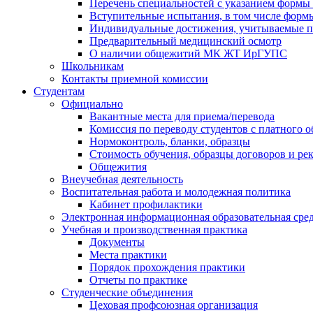
Перечень специальностей с указанием формы 
Вступительные испытания, в том числе формы
Индивидуальные достижения, учитываемые п
Предварительный медицинский осмотр
О наличии общежитий МК ЖТ ИрГУПС
Школьникам
Контакты приемной комиссии
Студентам
Официально
Вакантные места для приема/перевода
Комиссия по переводу студентов с платного о
Нормоконтроль, бланки, образцы
Стоимость обучения, образцы договоров и ре
Общежития
Внеучебная деятельность
Воспитательная работа и молодежная политика
Кабинет профилактики
Электронная информационная образовательная сре
Учебная и производственная практика
Документы
Места практики
Порядок прохождения практики
Отчеты по практике
Студенческие объединения
Цеховая профсоюзная организация