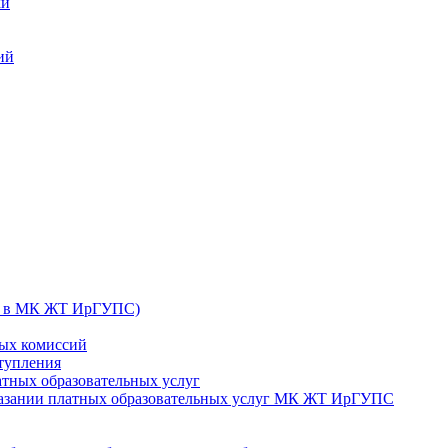
ки
ий
их в МК ЖТ ИрГУПС)
ных комиссий
ступления
атных образовательных услуг
оказании платных образовательных услуг МК ЖТ ИрГУПС