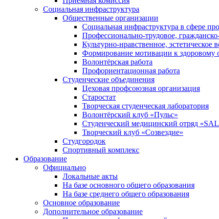
Приемная комиссия
Социальная инфраструктура
Общественные организации
Социальная инфраструктура в сфере пр
Профессионально-трудовое, гражданско
Культурно-нравственное, эстетическое 
Формирование мотивации к здоровому о
Волонтёрская работа
Профориентационная работа
Студенческие объединения
Цеховая профсоюзная организация
Старостат
Творческая студенческая лаборатория
Волонтёрский клуб «Пульс»
Студенческий медицинский отряд «S
Творческий клуб «Созвездие»
Студгородок
Спортивный комплекс
Образование
Официально
Локальные акты
На базе основного общего образования
На базе среднего общего образования
Основное образование
Дополнительное образование