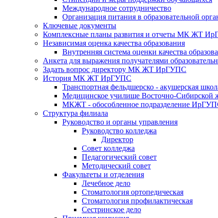
Международное сотрудничество
Организация питания в образовательной орг
Ключевые документы
Комплексные планы развития и отчеты МК ЖТ И
Независимая оценка качества образования
Внутренняя система оценки качества образов
Анкета для выражения получателями образовательны
Задать вопрос директору МК ЖТ ИрГУПС
История МК ЖТ ИрГУПС
Транспортная фельдшерско - акушерская школ
Медицинское училище Восточно-Сибирской ж
МКЖТ - обособленное подразделение ИрГУ
Структура филиала
Руководство и органы управления
Руководство колледжа
Директор
Совет колледжа
Педагогический совет
Методический совет
Факультеты и отделения
Лечебное дело
Стоматология ортопедическая
Стоматология профилактическая
Сестринское дело