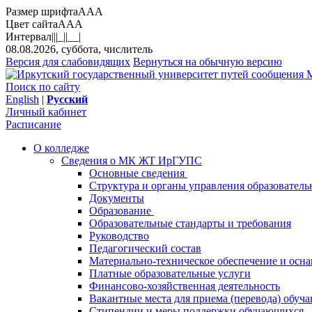
Размер шрифта
A
A
A
Цвет сайта
A
A
A
Интервал
||
|_|
|__|
08.08.2026, суббота, числитель
Версия для слабовидящих
Вернуться на обычную версию
М
Поиск по сайту
English
|
Русский
Личный кабинет
Расписание
О колледже
Сведения о МК ЖТ ИрГУПС
Основные сведения
Структура и органы управления образователь
Документы
Образование
Образовательные стандарты и требования
Руководство
Педагогический состав
Материально-техническое обеспечение и осна
Платные образовательные услуги
Финансово-хозяйственная деятельность
Вакантные места для приема (перевода) обуч
Стипендии и меры поддержки обучающихся