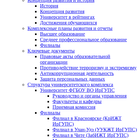
Концепция развития и история
История
Концепция развития
Университет в рейтингах
Достижения обучающихся
Комплексные планы развития и отчеты
Высшее образование
Среднее профессиональное образование
Филиалы
Ключевые документы
Правовые акты образовательной
организации
Противодействие терроризму и экстремизму
Антикоррупционная деятельность
Защита персональных данных
Структура университетского комплекса
Университет ФГБОУ ВО ИрГУПС
Руководство и органы управления
Факультеты и кафедры
Приемная комиссия
Филиалы
Филиал в Красноярске (КрИЖТ
ИрГУПС)
Филиал в Улан-Удэ (УУКЖТ ИрГУПС)
Филиал в Чите (ЗабИЖТ ИрГУПС)