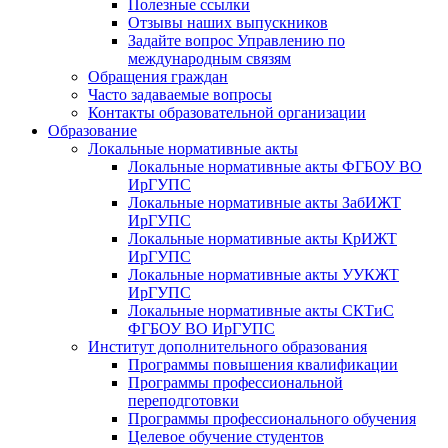
Полезные ссылки
Отзывы наших выпускников
Задайте вопрос Управлению по
международным связям
Обращения граждан
Часто задаваемые вопросы
Контакты образовательной организации
Образование
Локальные нормативные акты
Локальные нормативные акты ФГБОУ ВО
ИрГУПС
Локальные нормативные акты ЗабИЖТ
ИрГУПС
Локальные нормативные акты КрИЖТ
ИрГУПС
Локальные нормативные акты УУКЖТ
ИрГУПС
Локальные нормативные акты СКТиС
ФГБОУ ВО ИрГУПС
Институт дополнительного образования
Программы повышения квалификации
Программы профессиональной
переподготовки
Программы профессионального обучения
Целевое обучение студентов