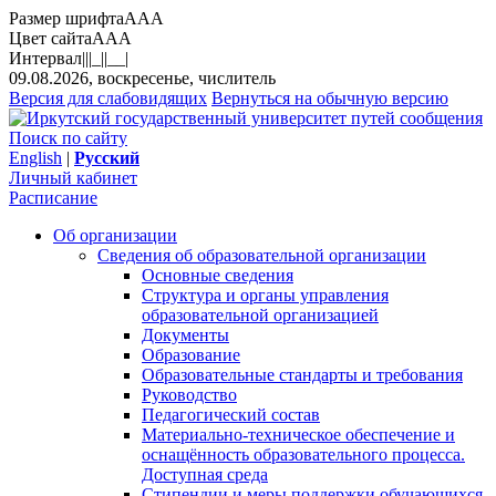
Размер шрифта
A
A
A
Цвет сайта
A
A
A
Интервал
||
|_|
|__|
09.08.2026, воскресенье, числитель
Версия для слабовидящих
Вернуться на обычную версию
Поиск по сайту
English
|
Русский
Личный кабинет
Расписание
Об организации
Сведения об образовательной организации
Основные сведения
Структура и органы управления
образовательной организацией
Документы
Образование
Образовательные стандарты и требования
Руководство
Педагогический состав
Материально-техническое обеспечение и
оснащённость образовательного процесса.
Доступная среда
Стипендии и меры поддержки обучающихся