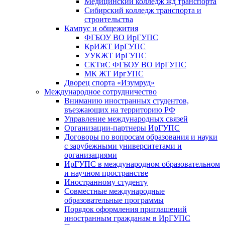
Медицинский колледж жд транспорта
Сибирский колледж транспорта и
строительства
Кампус и общежития
ФГБОУ ВО ИрГУПС
КрИЖТ ИрГУПС
УУКЖТ ИрГУПС
СКТиС ФГБОУ ВО ИрГУПС
МК ЖТ ИргУПС
Дворец спорта «Изумруд»
Международное сотрудничество
Вниманию иностранных студентов,
въезжающих на территорию РФ
Управление международных связей
Организации-партнеры ИрГУПС
Договоры по вопросам образования и науки
с зарубежными университетами и
организациями
ИрГУПС в международном образовательном
и научном пространстве
Иностранному студенту
Совместные международные
образовательные программы
Порядок оформления приглашений
иностранным гражданам в ИрГУПС