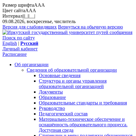
Размер шрифта
A
A
A
Цвет сайта
A
A
A
Интервал
||
|_|
|__|
09.08.2026, воскресенье, числитель
Версия для слабовидящих
Вернуться на обычную версию
Поиск по сайту
English
|
Русский
Личный кабинет
Расписание
Об организации
Сведения об образовательной организации
Основные сведения
Структура и органы управления
образовательной организацией
Документы
Образование
Образовательные стандарты и требования
Руководство
Педагогический состав
Материально-техническое обеспечение и
оснащённость образовательного процесса.
Доступная среда
Стипендии и меры поддержки обучающихся