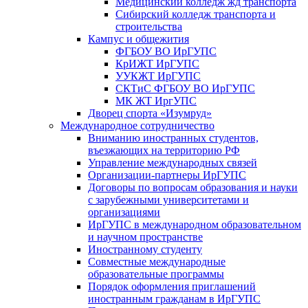
Медицинский колледж жд транспорта
Сибирский колледж транспорта и
строительства
Кампус и общежития
ФГБОУ ВО ИрГУПС
КрИЖТ ИрГУПС
УУКЖТ ИрГУПС
СКТиС ФГБОУ ВО ИрГУПС
МК ЖТ ИргУПС
Дворец спорта «Изумруд»
Международное сотрудничество
Вниманию иностранных студентов,
въезжающих на территорию РФ
Управление международных связей
Организации-партнеры ИрГУПС
Договоры по вопросам образования и науки
с зарубежными университетами и
организациями
ИрГУПС в международном образовательном
и научном пространстве
Иностранному студенту
Совместные международные
образовательные программы
Порядок оформления приглашений
иностранным гражданам в ИрГУПС