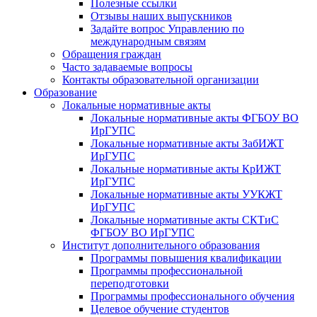
Полезные ссылки
Отзывы наших выпускников
Задайте вопрос Управлению по
международным связям
Обращения граждан
Часто задаваемые вопросы
Контакты образовательной организации
Образование
Локальные нормативные акты
Локальные нормативные акты ФГБОУ ВО
ИрГУПС
Локальные нормативные акты ЗабИЖТ
ИрГУПС
Локальные нормативные акты КрИЖТ
ИрГУПС
Локальные нормативные акты УУКЖТ
ИрГУПС
Локальные нормативные акты СКТиС
ФГБОУ ВО ИрГУПС
Институт дополнительного образования
Программы повышения квалификации
Программы профессиональной
переподготовки
Программы профессионального обучения
Целевое обучение студентов