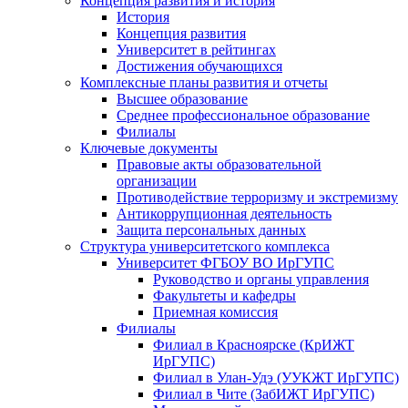
Концепция развития и история
История
Концепция развития
Университет в рейтингах
Достижения обучающихся
Комплексные планы развития и отчеты
Высшее образование
Среднее профессиональное образование
Филиалы
Ключевые документы
Правовые акты образовательной
организации
Противодействие терроризму и экстремизму
Антикоррупционная деятельность
Защита персональных данных
Структура университетского комплекса
Университет ФГБОУ ВО ИрГУПС
Руководство и органы управления
Факультеты и кафедры
Приемная комиссия
Филиалы
Филиал в Красноярске (КрИЖТ
ИрГУПС)
Филиал в Улан-Удэ (УУКЖТ ИрГУПС)
Филиал в Чите (ЗабИЖТ ИрГУПС)