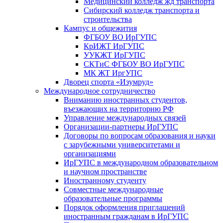
Медицинский колледж жд транспорта
Сибирский колледж транспорта и
строительства
Кампус и общежития
ФГБОУ ВО ИрГУПС
КрИЖТ ИрГУПС
УУКЖТ ИрГУПС
СКТиС ФГБОУ ВО ИрГУПС
МК ЖТ ИргУПС
Дворец спорта «Изумруд»
Международное сотрудничество
Вниманию иностранных студентов,
въезжающих на территорию РФ
Управление международных связей
Организации-партнеры ИрГУПС
Договоры по вопросам образования и науки
с зарубежными университетами и
организациями
ИрГУПС в международном образовательном
и научном пространстве
Иностранному студенту
Совместные международные
образовательные программы
Порядок оформления приглашений
иностранным гражданам в ИрГУПС