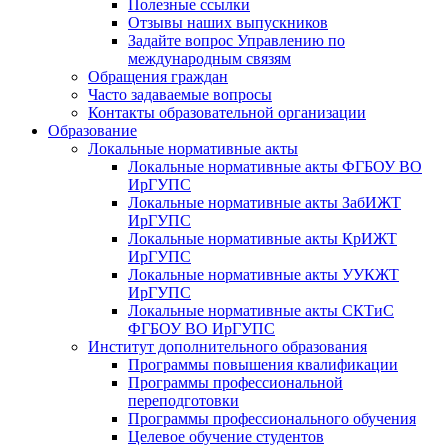
Полезные ссылки
Отзывы наших выпускников
Задайте вопрос Управлению по
международным связям
Обращения граждан
Часто задаваемые вопросы
Контакты образовательной организации
Образование
Локальные нормативные акты
Локальные нормативные акты ФГБОУ ВО
ИрГУПС
Локальные нормативные акты ЗабИЖТ
ИрГУПС
Локальные нормативные акты КрИЖТ
ИрГУПС
Локальные нормативные акты УУКЖТ
ИрГУПС
Локальные нормативные акты СКТиС
ФГБОУ ВО ИрГУПС
Институт дополнительного образования
Программы повышения квалификации
Программы профессиональной
переподготовки
Программы профессионального обучения
Целевое обучение студентов