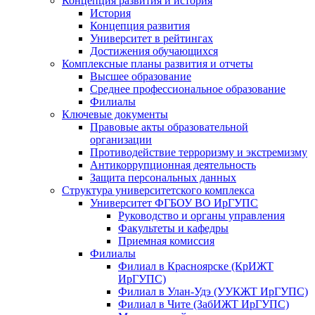
Концепция развития и история
История
Концепция развития
Университет в рейтингах
Достижения обучающихся
Комплексные планы развития и отчеты
Высшее образование
Среднее профессиональное образование
Филиалы
Ключевые документы
Правовые акты образовательной
организации
Противодействие терроризму и экстремизму
Антикоррупционная деятельность
Защита персональных данных
Структура университетского комплекса
Университет ФГБОУ ВО ИрГУПС
Руководство и органы управления
Факультеты и кафедры
Приемная комиссия
Филиалы
Филиал в Красноярске (КрИЖТ
ИрГУПС)
Филиал в Улан-Удэ (УУКЖТ ИрГУПС)
Филиал в Чите (ЗабИЖТ ИрГУПС)