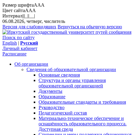
Размер шрифта
A
A
A
Цвет сайта
A
A
A
Интервал
||
|_|
|__|
06.08.2026, четверг, числитель
Версия для слабовидящих
Вернуться на обычную версию
Поиск по сайту
English
|
Русский
Личный кабинет
Расписание
Об организации
Сведения об образовательной организации
Основные сведения
Структура и органы управления
образовательной организацией
Документы
Образование
Образовательные стандарты и требования
Руководство
Педагогический состав
Материально-техническое обеспечение и
оснащённость образовательного процесса.
Доступная среда
Стипендии и меры поддержки обучающихся