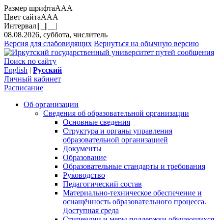
Размер шрифта
A
A
A
Цвет сайта
A
A
A
Интервал
||
|_|
|__|
08.08.2026, суббота, числитель
Версия для слабовидящих
Вернуться на обычную версию
Поиск по сайту
English
|
Русский
Личный кабинет
Расписание
Об организации
Сведения об образовательной организации
Основные сведения
Структура и органы управления
образовательной организацией
Документы
Образование
Образовательные стандарты и требования
Руководство
Педагогический состав
Материально-техническое обеспечение и
оснащённость образовательного процесса.
Доступная среда
Стипендии и меры поддержки обучающихся