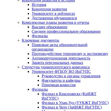
Концепция развития и история
История
Концепция развития
Университет в рейтингах
Достижения обучающихся
Комплексные планы развития и отчеты
Высшее образование
Среднее профессиональное образование
Филиалы
Ключевые документы
Правовые акты образовательной
организации
Противодействие терроризму и экстремизму
Антикоррупционная деятельность
Защита персональных данных
Структура университетского комплекса
Университет ФГБОУ ВО ИрГУПС
Руководство и органы управления
Факультеты и кафедры
Приемная комиссия
Филиалы
Филиал в Красноярске (КрИЖТ
ИрГУПС)
Филиал в Улан-Удэ (УУКЖТ ИрГУПС)
Филиал в Чите (ЗабИЖТ ИрГУПС)