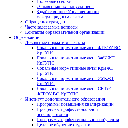
Полезные ссылки
Отзывы наших выпускников
Задайте вопрос Управлению по
международным связям
Обращения граждан
Часто задаваемые вопросы
Контакты образовательной организации
Образование
Локальные нормативные акты
Локальные нормативные акты ФГБОУ ВО
ИрГУПС
Локальные нормативные акты ЗабИЖТ
ИрГУПС
Локальные нормативные акты КрИЖТ
ИрГУПС
Локальные нормативные акты УУКЖТ
ИрГУПС
Локальные нормативные акты СКТиС
ФГБОУ ВО ИрГУПС
Институт дополнительного образования
Программы повышения квалификации
Программы профессиональной
переподготовки
Программы профессионального обучения
Целевое обучение студентов