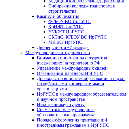
Медицинский колледж жд транспорта
Сибирский колледж транспорта и
строительства
Кампус и общежития
ФГБОУ ВО ИрГУПС
КрИЖТ ИрГУПС
УУКЖТ ИрГУПС
СКТиС ФГБОУ ВО ИрГУПС
МК ЖТ ИргУПС
Дворец спорта «Изумруд»
Международное сотрудничество
Вниманию иностранных студентов,
въезжающих на территорию РФ
Управление международных связей
Организации-партнеры ИрГУПС
Договоры по вопросам образования и науки
с зарубежными университетами и
организациями
ИрГУПС в международном образовательном
и научном пространстве
Иностранному студенту
Совместные международные
образовательные программы
Порядок оформления приглашений
иностранным гражданам в ИрГУПС