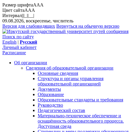
Размер шрифта
A
A
A
Цвет сайта
A
A
A
Интервал
||
|_|
|__|
09.08.2026, воскресенье, числитель
Версия для слабовидящих
Вернуться на обычную версию
Поиск по сайту
English
|
Русский
Личный кабинет
Расписание
Об организации
Сведения об образовательной организации
Основные сведения
Структура и органы управления
образовательной организацией
Документы
Образование
Образовательные стандарты и требования
Руководство
Педагогический состав
Материально-техническое обеспечение и
оснащённость образовательного процесса.
Доступная среда
Стипендии и меры поддержки обучающихся