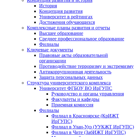
Концепция развития и история
История
Концепция развития
Университет в рейтингах
Достижения обучающихся
Комплексные планы развития и отчеты
Высшее образование
Среднее профессиональное образование
Филиалы
Ключевые документы
Правовые акты образовательной
организации
Противодействие терроризму и экстремизму
Антикоррупционная деятельность
Защита персональных данных
Структура университетского комплекса
Университет ФГБОУ ВО ИрГУПС
Руководство и органы управления
Факультеты и кафедры
Приемная комиссия
Филиалы
Филиал в Красноярске (КрИЖТ
ИрГУПС)
Филиал в Улан-Удэ (УУКЖТ ИрГУПС)
Филиал в Чите (ЗабИЖТ ИрГУПС)