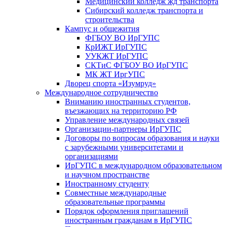
Медицинский колледж жд транспорта
Сибирский колледж транспорта и
строительства
Кампус и общежития
ФГБОУ ВО ИрГУПС
КрИЖТ ИрГУПС
УУКЖТ ИрГУПС
СКТиС ФГБОУ ВО ИрГУПС
МК ЖТ ИргУПС
Дворец спорта «Изумруд»
Международное сотрудничество
Вниманию иностранных студентов,
въезжающих на территорию РФ
Управление международных связей
Организации-партнеры ИрГУПС
Договоры по вопросам образования и науки
с зарубежными университетами и
организациями
ИрГУПС в международном образовательном
и научном пространстве
Иностранному студенту
Совместные международные
образовательные программы
Порядок оформления приглашений
иностранным гражданам в ИрГУПС