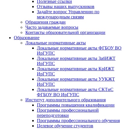
Полезные ссылки
Отзывы наших выпускников
Задайте вопрос Управлению по
международным связям
Обращения граждан
Часто задаваемые вопросы
Контакты образовательной организации
Образование
Локальные нормативные акты
Локальные нормативные акты ФГБОУ ВО
ИрГУПС
Локальные нормативные акты ЗабИЖТ
ИрГУПС
Локальные нормативные акты КрИЖТ
ИрГУПС
Локальные нормативные акты УУКЖТ
ИрГУПС
Локальные нормативные акты СКТиС
ФГБОУ ВО ИрГУПС
Институт дополнительного образования
Программы повышения квалификации
Программы профессиональной
переподготовки
Программы профессионального обучения
Целевое обучение студентов