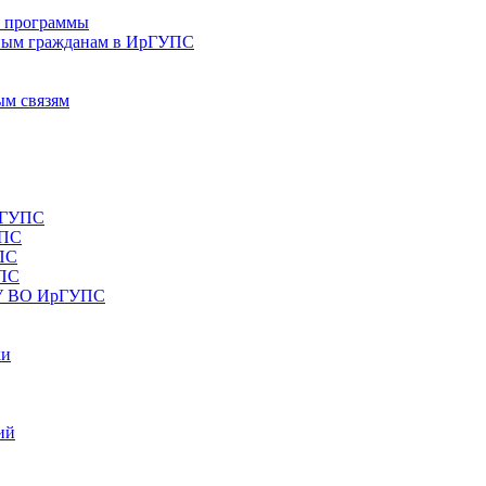
е программы
ным гражданам в ИрГУПС
ым связям
рГУПС
УПС
ПС
УПС
ОУ ВО ИрГУПС
ки
ий