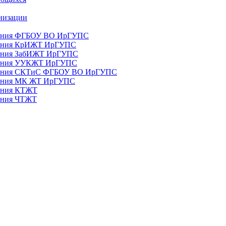
анизации
ования ФГБОУ ВО ИрГУПС
ования КрИЖТ ИрГУПС
ования ЗабИЖТ ИрГУПС
зования УУКЖТ ИрГУПС
зования СКТиС ФГБОУ ВО ИрГУПС
ования МК ЖТ ИрГУПС
вания КТЖТ
вания ЧТЖТ