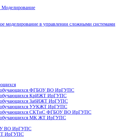
. Моделирование
ое моделирование в управлении сложными системами
ающихся
да) обучающихся ФГБОУ ВО ИрГУПС
да) обучающихся КрИЖТ ИрГУПС
а) обучающихся ЗабИЖТ ИрГУПС
да) обучающихся УУКЖТ ИрГУПС
да) обучающихся СКТиС ФГБОУ ВО ИрГУПС
а) обучающихся МК ЖТ ИрГУПС
БОУ ВО ИрГУПС
ИЖТ ИрГУПС