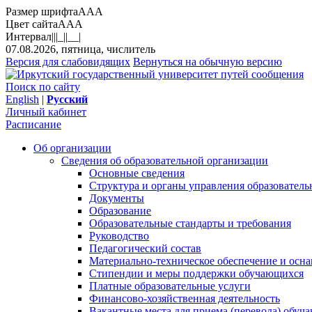
Размер шрифта
A
A
A
Цвет сайта
A
A
A
Интервал
||
|_|
|__|
07.08.2026, пятница, числитель
Версия для слабовидящих
Вернуться на обычную версию
Поиск по сайту
English
|
Русский
Личный кабинет
Расписание
Об организации
Сведения об образовательной организации
Основные сведения
Структура и органы управления образователь
Документы
Образование
Образовательные стандарты и требования
Руководство
Педагогический состав
Материально-техническое обеспечение и осна
Стипендии и меры поддержки обучающихся
Платные образовательные услуги
Финансово-хозяйственная деятельность
Вакантные места для приема (перевода) обуч