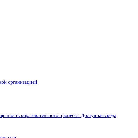
ной организацией
щённость образовательного процесса. Доступная среда
ающихся