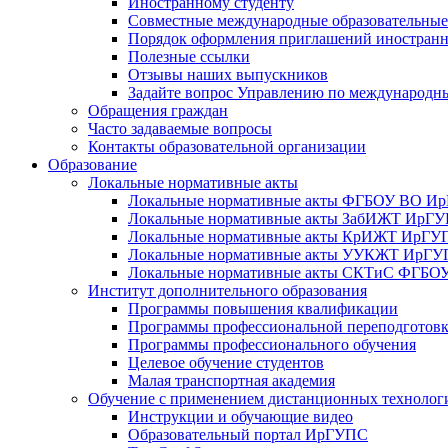
Иностранному студенту
Совместные международные образовательны
Порядок оформления приглашений иностран
Полезные ссылки
Отзывы наших выпускников
Задайте вопрос Управлению по международн
Обращения граждан
Часто задаваемые вопросы
Контакты образовательной организации
Образование
Локальные нормативные акты
Локальные нормативные акты ФГБОУ ВО И
Локальные нормативные акты ЗабИЖТ ИрГ
Локальные нормативные акты КрИЖТ ИрГУ
Локальные нормативные акты УУКЖТ ИрГ
Локальные нормативные акты СКТиС ФГБ
Институт дополнительного образования
Программы повышения квалификации
Программы профессиональной переподготов
Программы профессионального обучения
Целевое обучение студентов
Малая транспортная академия
Обучение с применением дистанционных технолог
Инструкции и обучающие видео
Образовательный портал ИрГУПС