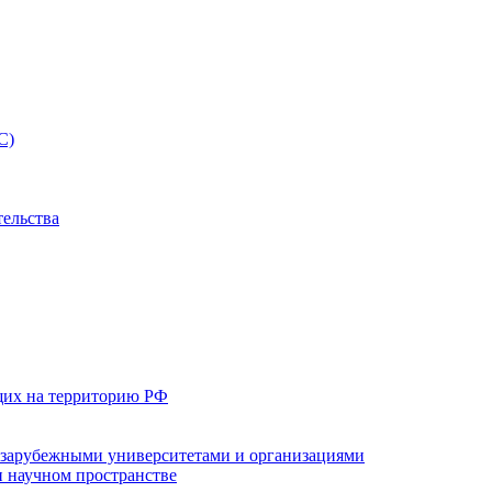
С)
тельства
щих на территорию РФ
с зарубежными университетами и организациями
 научном пространстве