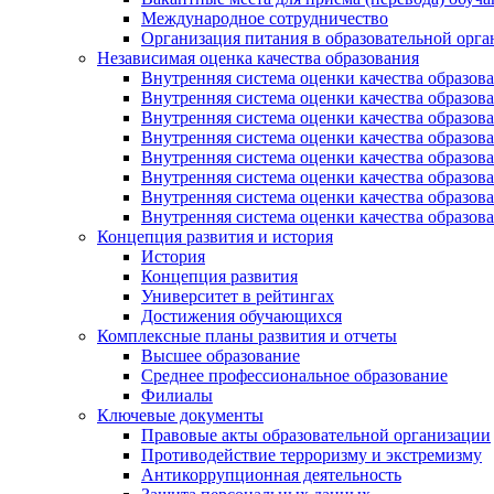
Международное сотрудничество
Организация питания в образовательной орг
Независимая оценка качества образования
Внутренняя система оценки качества образ
Внутренняя система оценки качества образ
Внутренняя система оценки качества образ
Внутренняя система оценки качества обра
Внутренняя система оценки качества обра
Внутренняя система оценки качества образ
Внутренняя система оценки качества образо
Внутренняя система оценки качества образо
Концепция развития и история
История
Концепция развития
Университет в рейтингах
Достижения обучающихся
Комплексные планы развития и отчеты
Высшее образование
Среднее профессиональное образование
Филиалы
Ключевые документы
Правовые акты образовательной организации
Противодействие терроризму и экстремизму
Антикоррупционная деятельность