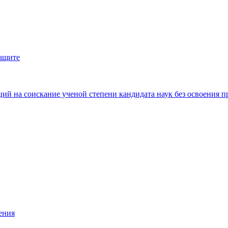
защите
ий на соискание ученой степени кандидата наук без освоения п
ения