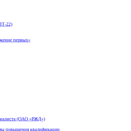
ПТ-22)
ижение первых»
циалиста (ОАО «РЖД»)
мы повышения квалификации