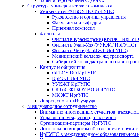
Защита персональных данных
Структура университетского комплекса
Университет ФГБОУ ВО ИрГУПС
Руководство и органы управления
Факультеты и кафедры
Приемная комиссия
Филиалы
Филиал в Красноярске (КрИЖТ ИрГУП
Филиал в Улан-Удэ (УУКЖТ ИрГУПС)
Филиал в Чите (ЗабИЖТ ИрГУПС)
Медицинский колледж жд транспорта
Сибирский колледж транспорта и строи
Кампус и общежития
ФГБОУ ВО ИрГУПС
КрИЖТ ИрГУПС
УУКЖТ ИрГУПС
СКТиС ФГБОУ ВО ИрГУПС
МК ЖТ ИргУПС
Дворец спорта «Изумруд»
Международное сотрудничество
Вниманию иностранных студентов, въезжаю
Управление международных связей
Организации-партнеры ИрГУПС
Договоры по вопросам образования и науки 
ИрГУПС в международном образовательном и