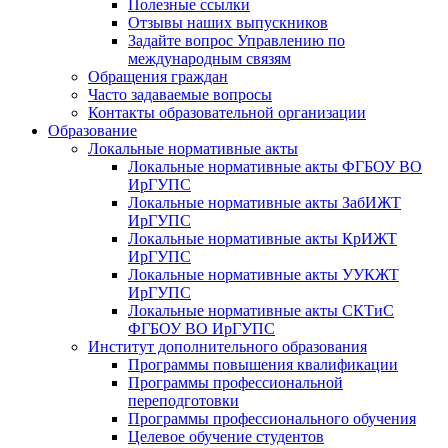
Полезные ссылки
Отзывы наших выпускников
Задайте вопрос Управлению по
международным связям
Обращения граждан
Часто задаваемые вопросы
Контакты образовательной организации
Образование
Локальные нормативные акты
Локальные нормативные акты ФГБОУ ВО
ИрГУПС
Локальные нормативные акты ЗабИЖТ
ИрГУПС
Локальные нормативные акты КрИЖТ
ИрГУПС
Локальные нормативные акты УУКЖТ
ИрГУПС
Локальные нормативные акты СКТиС
ФГБОУ ВО ИрГУПС
Институт дополнительного образования
Программы повышения квалификации
Программы профессиональной
переподготовки
Программы профессионального обучения
Целевое обучение студентов