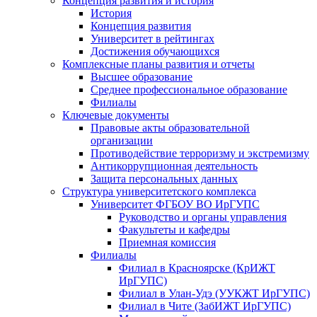
Концепция развития и история
История
Концепция развития
Университет в рейтингах
Достижения обучающихся
Комплексные планы развития и отчеты
Высшее образование
Среднее профессиональное образование
Филиалы
Ключевые документы
Правовые акты образовательной
организации
Противодействие терроризму и экстремизму
Антикоррупционная деятельность
Защита персональных данных
Структура университетского комплекса
Университет ФГБОУ ВО ИрГУПС
Руководство и органы управления
Факультеты и кафедры
Приемная комиссия
Филиалы
Филиал в Красноярске (КрИЖТ
ИрГУПС)
Филиал в Улан-Удэ (УУКЖТ ИрГУПС)
Филиал в Чите (ЗабИЖТ ИрГУПС)