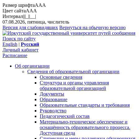
Размер шрифта
A
A
A
Цвет сайта
A
A
A
Интервал
||
|_|
|__|
07.08.2026, пятница, числитель
Версия для слабовидящих
Вернуться на обычную версию
Поиск по сайту
English
|
Русский
Личный кабинет
Расписание
Об организации
Сведения об образовательной организации
Основные сведения
Структура и органы управления
образовательной организацией
Документы
Образование
Образовательные стандарты и требования
Руководство
Педагогический состав
Материально-техническое обеспечение и
оснащённость образовательного процесса.
Доступная среда
Стипендии и меры поддержки обучающихся