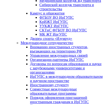
Медицинский колледж жд транспорта
Сибирский колледж транспорта и
строительства
Кампус и общежития
ФГБОУ ВО ИрГУПС
КрИЖТ ИрГУПС
УУКЖТ ИрГУПС
СКТиС ФГБОУ ВО ИрГУПС
МК ЖТ ИргУПС
Дворец спорта «Изумруд»
Международное сотрудничество
Вниманию иностранных студентов,
въезжающих на территорию РФ
Управление международных связей
Организации-партнеры ИрГУПС
Договоры по вопросам образования и науки
с зарубежными университетами и
организациями
ИрГУПС в международном образовательном
и научном пространстве
Иностранному студенту
Совместные международные
образовательные программы
Порядок оформления приглашений
иностранным гражданам в ИрГУПС