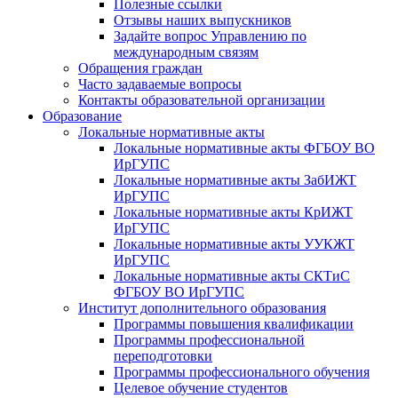
Полезные ссылки
Отзывы наших выпускников
Задайте вопрос Управлению по
международным связям
Обращения граждан
Часто задаваемые вопросы
Контакты образовательной организации
Образование
Локальные нормативные акты
Локальные нормативные акты ФГБОУ ВО
ИрГУПС
Локальные нормативные акты ЗабИЖТ
ИрГУПС
Локальные нормативные акты КрИЖТ
ИрГУПС
Локальные нормативные акты УУКЖТ
ИрГУПС
Локальные нормативные акты СКТиС
ФГБОУ ВО ИрГУПС
Институт дополнительного образования
Программы повышения квалификации
Программы профессиональной
переподготовки
Программы профессионального обучения
Целевое обучение студентов