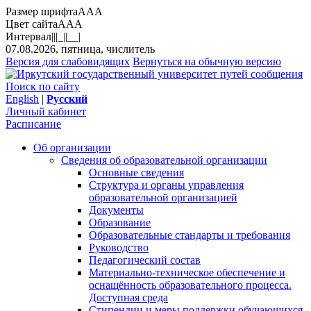
Размер шрифта
A
A
A
Цвет сайта
A
A
A
Интервал
||
|_|
|__|
07.08.2026, пятница, числитель
Версия для слабовидящих
Вернуться на обычную версию
Поиск по сайту
English
|
Русский
Личный кабинет
Расписание
Об организации
Сведения об образовательной организации
Основные сведения
Структура и органы управления
образовательной организацией
Документы
Образование
Образовательные стандарты и требования
Руководство
Педагогический состав
Материально-техническое обеспечение и
оснащённость образовательного процесса.
Доступная среда
Стипендии и меры поддержки обучающихся