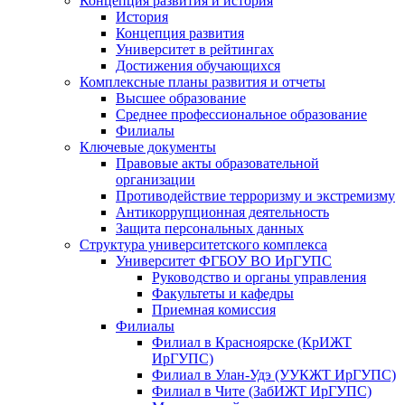
Концепция развития и история
История
Концепция развития
Университет в рейтингах
Достижения обучающихся
Комплексные планы развития и отчеты
Высшее образование
Среднее профессиональное образование
Филиалы
Ключевые документы
Правовые акты образовательной
организации
Противодействие терроризму и экстремизму
Антикоррупционная деятельность
Защита персональных данных
Структура университетского комплекса
Университет ФГБОУ ВО ИрГУПС
Руководство и органы управления
Факультеты и кафедры
Приемная комиссия
Филиалы
Филиал в Красноярске (КрИЖТ
ИрГУПС)
Филиал в Улан-Удэ (УУКЖТ ИрГУПС)
Филиал в Чите (ЗабИЖТ ИрГУПС)