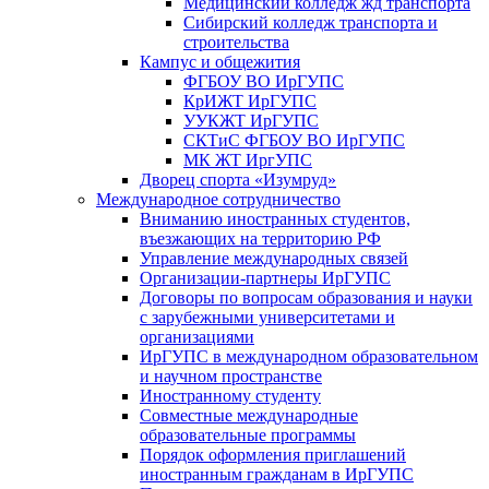
Медицинский колледж жд транспорта
Сибирский колледж транспорта и
строительства
Кампус и общежития
ФГБОУ ВО ИрГУПС
КрИЖТ ИрГУПС
УУКЖТ ИрГУПС
СКТиС ФГБОУ ВО ИрГУПС
МК ЖТ ИргУПС
Дворец спорта «Изумруд»
Международное сотрудничество
Вниманию иностранных студентов,
въезжающих на территорию РФ
Управление международных связей
Организации-партнеры ИрГУПС
Договоры по вопросам образования и науки
с зарубежными университетами и
организациями
ИрГУПС в международном образовательном
и научном пространстве
Иностранному студенту
Совместные международные
образовательные программы
Порядок оформления приглашений
иностранным гражданам в ИрГУПС