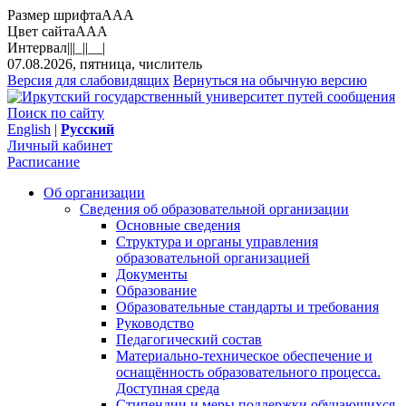
Размер шрифта
A
A
A
Цвет сайта
A
A
A
Интервал
||
|_|
|__|
07.08.2026, пятница, числитель
Версия для слабовидящих
Вернуться на обычную версию
Поиск по сайту
English
|
Русский
Личный кабинет
Расписание
Об организации
Сведения об образовательной организации
Основные сведения
Структура и органы управления
образовательной организацией
Документы
Образование
Образовательные стандарты и требования
Руководство
Педагогический состав
Материально-техническое обеспечение и
оснащённость образовательного процесса.
Доступная среда
Стипендии и меры поддержки обучающихся