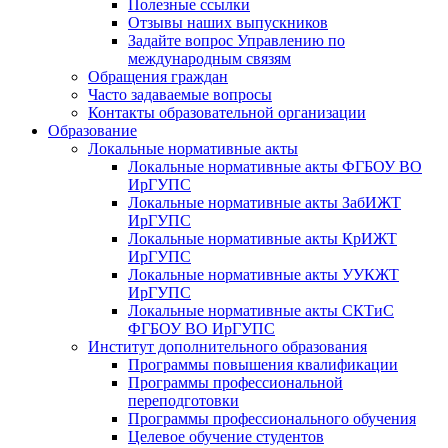
Полезные ссылки
Отзывы наших выпускников
Задайте вопрос Управлению по
международным связям
Обращения граждан
Часто задаваемые вопросы
Контакты образовательной организации
Образование
Локальные нормативные акты
Локальные нормативные акты ФГБОУ ВО
ИрГУПС
Локальные нормативные акты ЗабИЖТ
ИрГУПС
Локальные нормативные акты КрИЖТ
ИрГУПС
Локальные нормативные акты УУКЖТ
ИрГУПС
Локальные нормативные акты СКТиС
ФГБОУ ВО ИрГУПС
Институт дополнительного образования
Программы повышения квалификации
Программы профессиональной
переподготовки
Программы профессионального обучения
Целевое обучение студентов