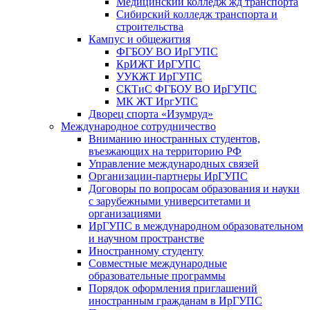
Медицинский колледж жд транспорта
Сибирский колледж транспорта и
строительства
Кампус и общежития
ФГБОУ ВО ИрГУПС
КрИЖТ ИрГУПС
УУКЖТ ИрГУПС
СКТиС ФГБОУ ВО ИрГУПС
МК ЖТ ИргУПС
Дворец спорта «Изумруд»
Международное сотрудничество
Вниманию иностранных студентов,
въезжающих на территорию РФ
Управление международных связей
Организации-партнеры ИрГУПС
Договоры по вопросам образования и науки
с зарубежными университетами и
организациями
ИрГУПС в международном образовательном
и научном пространстве
Иностранному студенту
Совместные международные
образовательные программы
Порядок оформления приглашений
иностранным гражданам в ИрГУПС