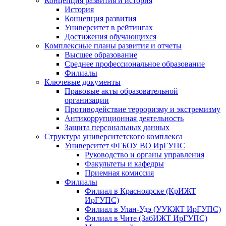
Концепция развития и история
История
Концепция развития
Университет в рейтингах
Достижения обучающихся
Комплексные планы развития и отчеты
Высшее образование
Среднее профессиональное образование
Филиалы
Ключевые документы
Правовые акты образовательной
организации
Противодействие терроризму и экстремизму
Антикоррупционная деятельность
Защита персональных данных
Структура университетского комплекса
Университет ФГБОУ ВО ИрГУПС
Руководство и органы управления
Факультеты и кафедры
Приемная комиссия
Филиалы
Филиал в Красноярске (КрИЖТ
ИрГУПС)
Филиал в Улан-Удэ (УУКЖТ ИрГУПС)
Филиал в Чите (ЗабИЖТ ИрГУПС)