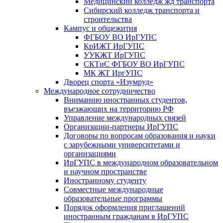
Медицинский колледж жд транспорта
Сибирский колледж транспорта и
строительства
Кампус и общежития
ФГБОУ ВО ИрГУПС
КрИЖТ ИрГУПС
УУКЖТ ИрГУПС
СКТиС ФГБОУ ВО ИрГУПС
МК ЖТ ИргУПС
Дворец спорта «Изумруд»
Международное сотрудничество
Вниманию иностранных студентов,
въезжающих на территорию РФ
Управление международных связей
Организации-партнеры ИрГУПС
Договоры по вопросам образования и науки
с зарубежными университетами и
организациями
ИрГУПС в международном образовательном
и научном пространстве
Иностранному студенту
Совместные международные
образовательные программы
Порядок оформления приглашений
иностранным гражданам в ИрГУПС