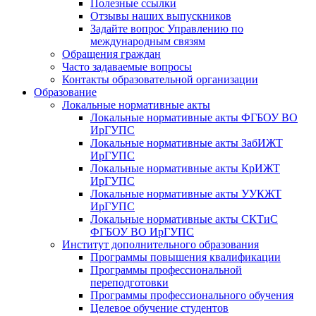
Полезные ссылки
Отзывы наших выпускников
Задайте вопрос Управлению по
международным связям
Обращения граждан
Часто задаваемые вопросы
Контакты образовательной организации
Образование
Локальные нормативные акты
Локальные нормативные акты ФГБОУ ВО
ИрГУПС
Локальные нормативные акты ЗабИЖТ
ИрГУПС
Локальные нормативные акты КрИЖТ
ИрГУПС
Локальные нормативные акты УУКЖТ
ИрГУПС
Локальные нормативные акты СКТиС
ФГБОУ ВО ИрГУПС
Институт дополнительного образования
Программы повышения квалификации
Программы профессиональной
переподготовки
Программы профессионального обучения
Целевое обучение студентов