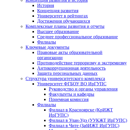
Концепция развития и история
История
Концепция развития
Университет в рейтингах
Достижения обучающихся
Комплексные планы развития и отчеты
Высшее образование
Среднее профессиональное образование
Филиалы
Ключевые документы
Правовые акты образовательной
организации
Противодействие терроризму и экстремизму
Антикоррупционная деятельность
Защита персональных данных
Структура университетского комплекса
Университет ФГБОУ ВО ИрГУПС
Руководство и органы управления
Факультеты и кафедры
Приемная комиссия
Филиалы
Филиал в Красноярске (КрИЖТ
ИрГУПС)
Филиал в Улан-Удэ (УУКЖТ ИрГУПС)
Филиал в Чите (ЗабИЖТ ИрГУПС)