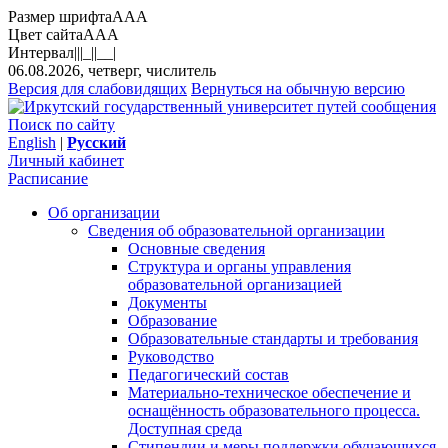
Размер шрифта
A
A
A
Цвет сайта
A
A
A
Интервал
||
|_|
|__|
06.08.2026, четверг, числитель
Версия для слабовидящих
Вернуться на обычную версию
Поиск по сайту
English
|
Русский
Личный кабинет
Расписание
Об организации
Сведения об образовательной организации
Основные сведения
Структура и органы управления
образовательной организацией
Документы
Образование
Образовательные стандарты и требования
Руководство
Педагогический состав
Материально-техническое обеспечение и
оснащённость образовательного процесса.
Доступная среда
Стипендии и меры поддержки обучающихся