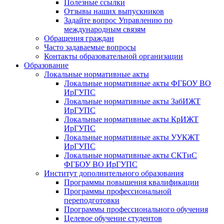
Полезные ссылки
Отзывы наших выпускников
Задайте вопрос Управлению по
международным связям
Обращения граждан
Часто задаваемые вопросы
Контакты образовательной организации
Образование
Локальные нормативные акты
Локальные нормативные акты ФГБОУ ВО
ИрГУПС
Локальные нормативные акты ЗабИЖТ
ИрГУПС
Локальные нормативные акты КрИЖТ
ИрГУПС
Локальные нормативные акты УУКЖТ
ИрГУПС
Локальные нормативные акты СКТиС
ФГБОУ ВО ИрГУПС
Институт дополнительного образования
Программы повышения квалификации
Программы профессиональной
переподготовки
Программы профессионального обучения
Целевое обучение студентов