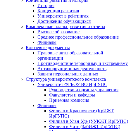
Концепция развития и история
История
Концепция развития
Университет в рейтингах
Достижения обучающихся
Комплексные планы развития и отчеты
Высшее образование
Среднее профессиональное образование
Филиалы
Ключевые документы
Правовые акты образовательной
организации
Противодействие терроризму и экстремизму
Антикоррупционная деятельность
Защита персональных данных
Структура университетского комплекса
Университет ФГБОУ ВО ИрГУПС
Руководство и органы управления
Факультеты и кафедры
Приемная комиссия
Филиалы
Филиал в Красноярске (КрИЖТ
ИрГУПС)
Филиал в Улан-Удэ (УУКЖТ ИрГУПС)
Филиал в Чите (ЗабИЖТ ИрГУПС)