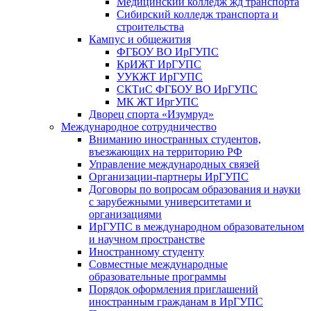
Медицинский колледж жд транспорта
Сибирский колледж транспорта и
строительства
Кампус и общежития
ФГБОУ ВО ИрГУПС
КрИЖТ ИрГУПС
УУКЖТ ИрГУПС
СКТиС ФГБОУ ВО ИрГУПС
МК ЖТ ИргУПС
Дворец спорта «Изумруд»
Международное сотрудничество
Вниманию иностранных студентов,
въезжающих на территорию РФ
Управление международных связей
Организации-партнеры ИрГУПС
Договоры по вопросам образования и науки
с зарубежными университетами и
организациями
ИрГУПС в международном образовательном
и научном пространстве
Иностранному студенту
Совместные международные
образовательные программы
Порядок оформления приглашений
иностранным гражданам в ИрГУПС