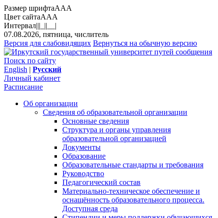
Размер шрифта
A
A
A
Цвет сайта
A
A
A
Интервал
||
|_|
|__|
07.08.2026, пятница, числитель
Версия для слабовидящих
Вернуться на обычную версию
Поиск по сайту
English
|
Русский
Личный кабинет
Расписание
Об организации
Сведения об образовательной организации
Основные сведения
Структура и органы управления
образовательной организацией
Документы
Образование
Образовательные стандарты и требования
Руководство
Педагогический состав
Материально-техническое обеспечение и
оснащённость образовательного процесса.
Доступная среда
Стипендии и меры поддержки обучающихся