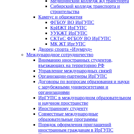
Медицинский колледж жд транспорта
Сибирский колледж транспорта и
строительства
Кампус и общежития
ФГБОУ ВО ИрГУПС
КрИЖТ ИрГУПС
УУКЖТ ИрГУПС
СКТиС ФГБОУ ВО ИрГУПС
МК ЖТ ИргУПС
Дворец спорта «Изумруд»
Международное сотрудничество
Вниманию иностранных студентов,
въезжающих на территорию РФ
Управление международных связей
Организации-партнеры ИрГУПС
Договоры по вопросам образования и науки
с зарубежными университетами и
организациями
ИрГУПС в международном образовательном
и научном пространстве
Иностранному студенту
Совместные международные
образовательные программы
Порядок оформления приглашений
иностранным гражданам в ИрГУПС