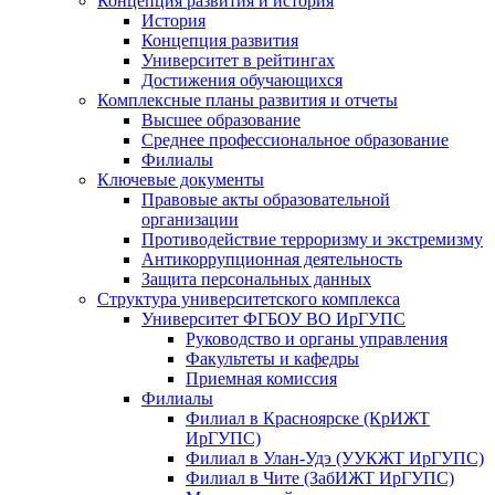
Концепция развития и история
История
Концепция развития
Университет в рейтингах
Достижения обучающихся
Комплексные планы развития и отчеты
Высшее образование
Среднее профессиональное образование
Филиалы
Ключевые документы
Правовые акты образовательной
организации
Противодействие терроризму и экстремизму
Антикоррупционная деятельность
Защита персональных данных
Структура университетского комплекса
Университет ФГБОУ ВО ИрГУПС
Руководство и органы управления
Факультеты и кафедры
Приемная комиссия
Филиалы
Филиал в Красноярске (КрИЖТ
ИрГУПС)
Филиал в Улан-Удэ (УУКЖТ ИрГУПС)
Филиал в Чите (ЗабИЖТ ИрГУПС)