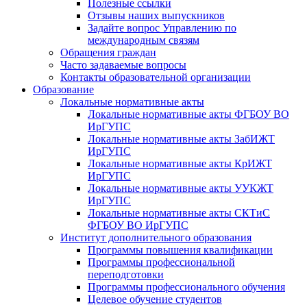
Полезные ссылки
Отзывы наших выпускников
Задайте вопрос Управлению по
международным связям
Обращения граждан
Часто задаваемые вопросы
Контакты образовательной организации
Образование
Локальные нормативные акты
Локальные нормативные акты ФГБОУ ВО
ИрГУПС
Локальные нормативные акты ЗабИЖТ
ИрГУПС
Локальные нормативные акты КрИЖТ
ИрГУПС
Локальные нормативные акты УУКЖТ
ИрГУПС
Локальные нормативные акты СКТиС
ФГБОУ ВО ИрГУПС
Институт дополнительного образования
Программы повышения квалификации
Программы профессиональной
переподготовки
Программы профессионального обучения
Целевое обучение студентов