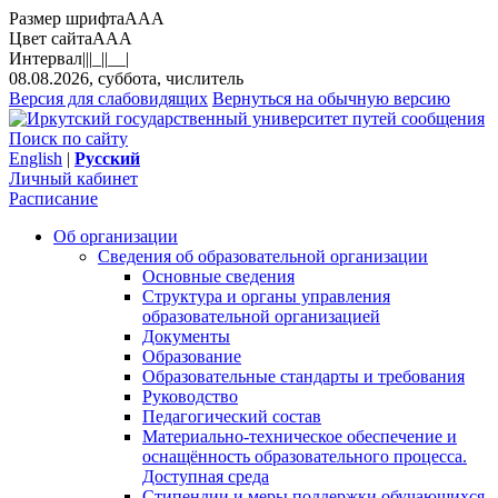
Размер шрифта
A
A
A
Цвет сайта
A
A
A
Интервал
||
|_|
|__|
08.08.2026, суббота, числитель
Версия для слабовидящих
Вернуться на обычную версию
Поиск по сайту
English
|
Русский
Личный кабинет
Расписание
Об организации
Сведения об образовательной организации
Основные сведения
Структура и органы управления
образовательной организацией
Документы
Образование
Образовательные стандарты и требования
Руководство
Педагогический состав
Материально-техническое обеспечение и
оснащённость образовательного процесса.
Доступная среда
Стипендии и меры поддержки обучающихся