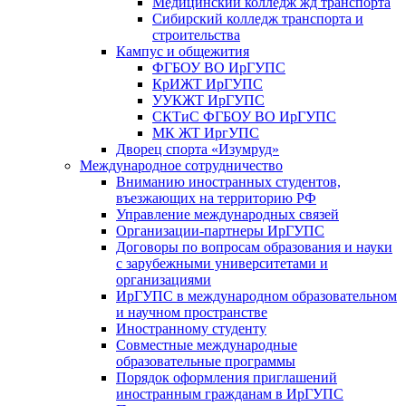
Медицинский колледж жд транспорта
Сибирский колледж транспорта и
строительства
Кампус и общежития
ФГБОУ ВО ИрГУПС
КрИЖТ ИрГУПС
УУКЖТ ИрГУПС
СКТиС ФГБОУ ВО ИрГУПС
МК ЖТ ИргУПС
Дворец спорта «Изумруд»
Международное сотрудничество
Вниманию иностранных студентов,
въезжающих на территорию РФ
Управление международных связей
Организации-партнеры ИрГУПС
Договоры по вопросам образования и науки
с зарубежными университетами и
организациями
ИрГУПС в международном образовательном
и научном пространстве
Иностранному студенту
Совместные международные
образовательные программы
Порядок оформления приглашений
иностранным гражданам в ИрГУПС