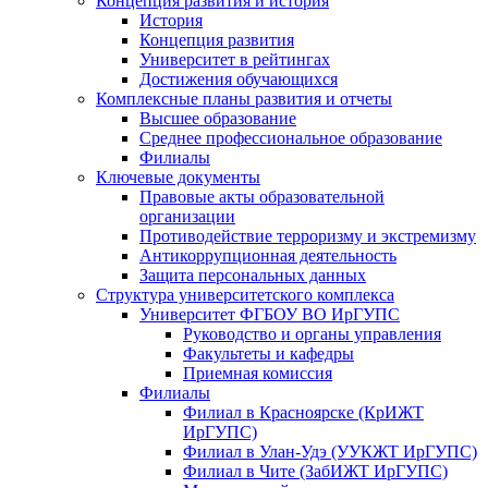
Концепция развития и история
История
Концепция развития
Университет в рейтингах
Достижения обучающихся
Комплексные планы развития и отчеты
Высшее образование
Среднее профессиональное образование
Филиалы
Ключевые документы
Правовые акты образовательной
организации
Противодействие терроризму и экстремизму
Антикоррупционная деятельность
Защита персональных данных
Структура университетского комплекса
Университет ФГБОУ ВО ИрГУПС
Руководство и органы управления
Факультеты и кафедры
Приемная комиссия
Филиалы
Филиал в Красноярске (КрИЖТ
ИрГУПС)
Филиал в Улан-Удэ (УУКЖТ ИрГУПС)
Филиал в Чите (ЗабИЖТ ИрГУПС)