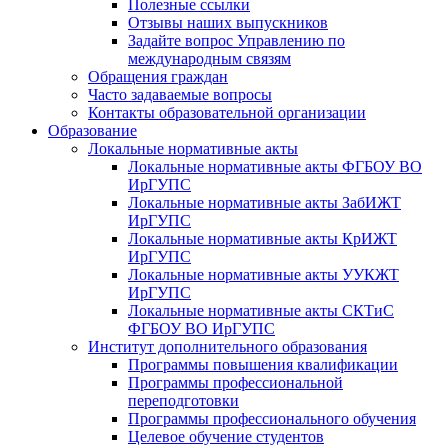
Полезные ссылки
Отзывы наших выпускников
Задайте вопрос Управлению по
международным связям
Обращения граждан
Часто задаваемые вопросы
Контакты образовательной организации
Образование
Локальные нормативные акты
Локальные нормативные акты ФГБОУ ВО
ИрГУПС
Локальные нормативные акты ЗабИЖТ
ИрГУПС
Локальные нормативные акты КрИЖТ
ИрГУПС
Локальные нормативные акты УУКЖТ
ИрГУПС
Локальные нормативные акты СКТиС
ФГБОУ ВО ИрГУПС
Институт дополнительного образования
Программы повышения квалификации
Программы профессиональной
переподготовки
Программы профессионального обучения
Целевое обучение студентов