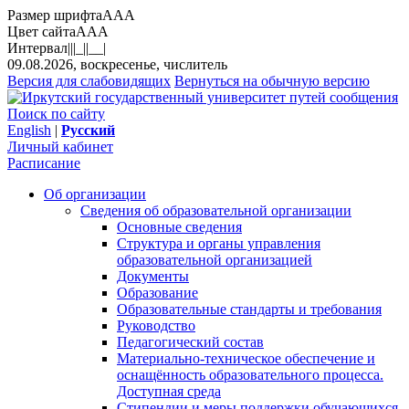
Размер шрифта
A
A
A
Цвет сайта
A
A
A
Интервал
||
|_|
|__|
09.08.2026, воскресенье, числитель
Версия для слабовидящих
Вернуться на обычную версию
Поиск по сайту
English
|
Русский
Личный кабинет
Расписание
Об организации
Сведения об образовательной организации
Основные сведения
Структура и органы управления
образовательной организацией
Документы
Образование
Образовательные стандарты и требования
Руководство
Педагогический состав
Материально-техническое обеспечение и
оснащённость образовательного процесса.
Доступная среда
Стипендии и меры поддержки обучающихся