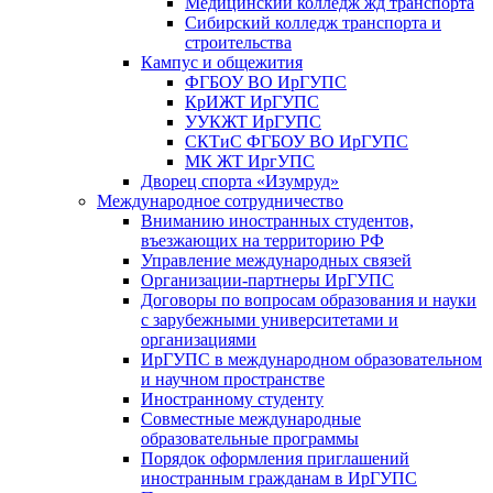
Медицинский колледж жд транспорта
Сибирский колледж транспорта и
строительства
Кампус и общежития
ФГБОУ ВО ИрГУПС
КрИЖТ ИрГУПС
УУКЖТ ИрГУПС
СКТиС ФГБОУ ВО ИрГУПС
МК ЖТ ИргУПС
Дворец спорта «Изумруд»
Международное сотрудничество
Вниманию иностранных студентов,
въезжающих на территорию РФ
Управление международных связей
Организации-партнеры ИрГУПС
Договоры по вопросам образования и науки
с зарубежными университетами и
организациями
ИрГУПС в международном образовательном
и научном пространстве
Иностранному студенту
Совместные международные
образовательные программы
Порядок оформления приглашений
иностранным гражданам в ИрГУПС