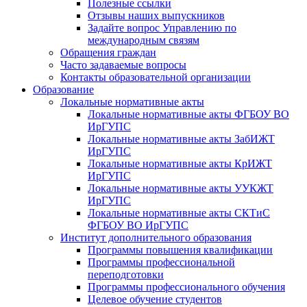
Полезные ссылки
Отзывы наших выпускников
Задайте вопрос Управлению по
международным связям
Обращения граждан
Часто задаваемые вопросы
Контакты образовательной организации
Образование
Локальные нормативные акты
Локальные нормативные акты ФГБОУ ВО
ИрГУПС
Локальные нормативные акты ЗабИЖТ
ИрГУПС
Локальные нормативные акты КрИЖТ
ИрГУПС
Локальные нормативные акты УУКЖТ
ИрГУПС
Локальные нормативные акты СКТиС
ФГБОУ ВО ИрГУПС
Институт дополнительного образования
Программы повышения квалификации
Программы профессиональной
переподготовки
Программы профессионального обучения
Целевое обучение студентов