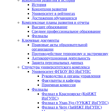
Концепция развития и история
История
Концепция развития
Университет в рейтингах
Достижения обучающихся
Комплексные планы развития и отчеты
Высшее образование
Среднее профессиональное образование
Филиалы
Ключевые документы
Правовые акты образовательной
организации
Противодействие терроризму и экстремизму
Антикоррупционная деятельность
Защита персональных данных
Структура университетского комплекса
Университет ФГБОУ ВО ИрГУПС
Руководство и органы управления
Факультеты и кафедры
Приемная комиссия
Филиалы
Филиал в Красноярске (КрИЖТ
ИрГУПС)
Филиал в Улан-Удэ (УУКЖТ ИрГУПС)
Филиал в Чите (ЗабИЖТ ИрГУПС)