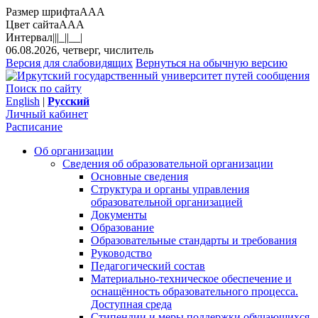
Размер шрифта
A
A
A
Цвет сайта
A
A
A
Интервал
||
|_|
|__|
06.08.2026, четверг, числитель
Версия для слабовидящих
Вернуться на обычную версию
Поиск по сайту
English
|
Русский
Личный кабинет
Расписание
Об организации
Сведения об образовательной организации
Основные сведения
Структура и органы управления
образовательной организацией
Документы
Образование
Образовательные стандарты и требования
Руководство
Педагогический состав
Материально-техническое обеспечение и
оснащённость образовательного процесса.
Доступная среда
Стипендии и меры поддержки обучающихся