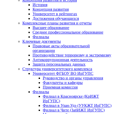
Концепция развития и история
История
Концепция развития
Университет в рейтингах
Достижения обучающихся
Комплексные планы развития и отчеты
Высшее образование
Среднее профессиональное образование
Филиалы
Ключевые документы
Правовые акты образовательной
организации
Противодействие терроризму и экстремизму
Антикоррупционная деятельность
Защита персональных данных
Структура университетского комплекса
Университет ФГБОУ ВО ИрГУПС
Руководство и органы управления
Факультеты и кафедры
Приемная комиссия
Филиалы
Филиал в Красноярске (КрИЖТ
ИрГУПС)
Филиал в Улан-Удэ (УУКЖТ ИрГУПС)
Филиал в Чите (ЗабИЖТ ИрГУПС)