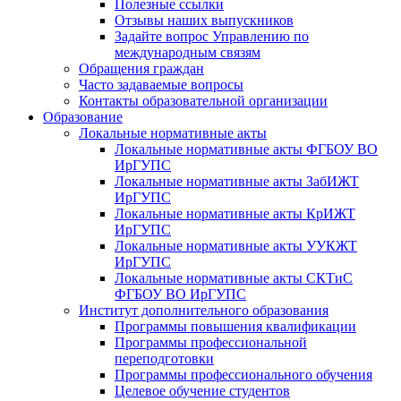
Полезные ссылки
Отзывы наших выпускников
Задайте вопрос Управлению по
международным связям
Обращения граждан
Часто задаваемые вопросы
Контакты образовательной организации
Образование
Локальные нормативные акты
Локальные нормативные акты ФГБОУ ВО
ИрГУПС
Локальные нормативные акты ЗабИЖТ
ИрГУПС
Локальные нормативные акты КрИЖТ
ИрГУПС
Локальные нормативные акты УУКЖТ
ИрГУПС
Локальные нормативные акты СКТиС
ФГБОУ ВО ИрГУПС
Институт дополнительного образования
Программы повышения квалификации
Программы профессиональной
переподготовки
Программы профессионального обучения
Целевое обучение студентов