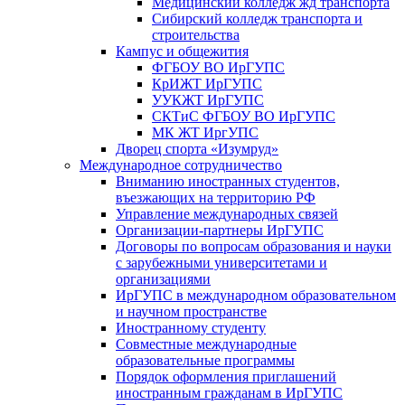
Медицинский колледж жд транспорта
Сибирский колледж транспорта и
строительства
Кампус и общежития
ФГБОУ ВО ИрГУПС
КрИЖТ ИрГУПС
УУКЖТ ИрГУПС
СКТиС ФГБОУ ВО ИрГУПС
МК ЖТ ИргУПС
Дворец спорта «Изумруд»
Международное сотрудничество
Вниманию иностранных студентов,
въезжающих на территорию РФ
Управление международных связей
Организации-партнеры ИрГУПС
Договоры по вопросам образования и науки
с зарубежными университетами и
организациями
ИрГУПС в международном образовательном
и научном пространстве
Иностранному студенту
Совместные международные
образовательные программы
Порядок оформления приглашений
иностранным гражданам в ИрГУПС