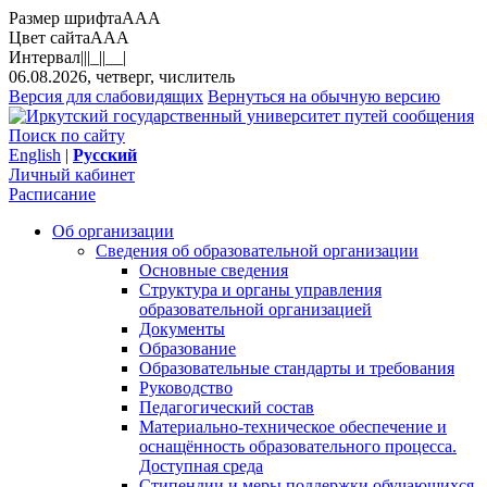
Размер шрифта
A
A
A
Цвет сайта
A
A
A
Интервал
||
|_|
|__|
06.08.2026, четверг, числитель
Версия для слабовидящих
Вернуться на обычную версию
Поиск по сайту
English
|
Русский
Личный кабинет
Расписание
Об организации
Сведения об образовательной организации
Основные сведения
Структура и органы управления
образовательной организацией
Документы
Образование
Образовательные стандарты и требования
Руководство
Педагогический состав
Материально-техническое обеспечение и
оснащённость образовательного процесса.
Доступная среда
Стипендии и меры поддержки обучающихся