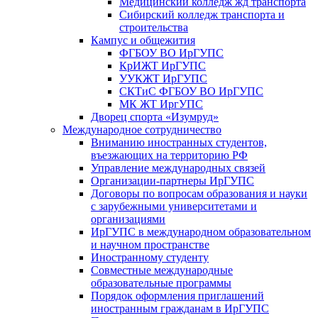
Медицинский колледж жд транспорта
Сибирский колледж транспорта и
строительства
Кампус и общежития
ФГБОУ ВО ИрГУПС
КрИЖТ ИрГУПС
УУКЖТ ИрГУПС
СКТиС ФГБОУ ВО ИрГУПС
МК ЖТ ИргУПС
Дворец спорта «Изумруд»
Международное сотрудничество
Вниманию иностранных студентов,
въезжающих на территорию РФ
Управление международных связей
Организации-партнеры ИрГУПС
Договоры по вопросам образования и науки
с зарубежными университетами и
организациями
ИрГУПС в международном образовательном
и научном пространстве
Иностранному студенту
Совместные международные
образовательные программы
Порядок оформления приглашений
иностранным гражданам в ИрГУПС