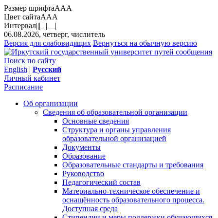
Размер шрифта
A
A
A
Цвет сайта
A
A
A
Интервал
||
|_|
|__|
06.08.2026, четверг, числитель
Версия для слабовидящих
Вернуться на обычную версию
Поиск по сайту
English
|
Русский
Личный кабинет
Расписание
Об организации
Сведения об образовательной организации
Основные сведения
Структура и органы управления
образовательной организацией
Документы
Образование
Образовательные стандарты и требования
Руководство
Педагогический состав
Материально-техническое обеспечение и
оснащённость образовательного процесса.
Доступная среда
Стипендии и меры поддержки обучающихся