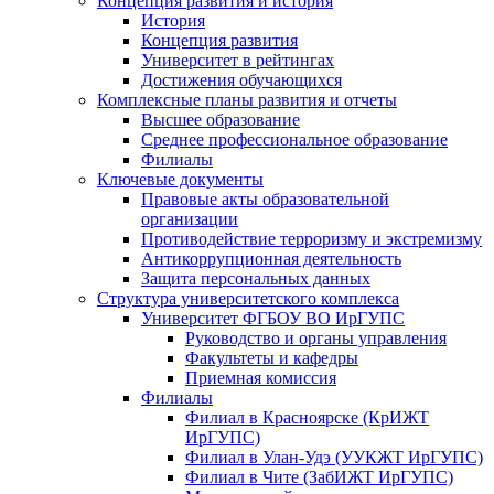
Концепция развития и история
История
Концепция развития
Университет в рейтингах
Достижения обучающихся
Комплексные планы развития и отчеты
Высшее образование
Среднее профессиональное образование
Филиалы
Ключевые документы
Правовые акты образовательной
организации
Противодействие терроризму и экстремизму
Антикоррупционная деятельность
Защита персональных данных
Структура университетского комплекса
Университет ФГБОУ ВО ИрГУПС
Руководство и органы управления
Факультеты и кафедры
Приемная комиссия
Филиалы
Филиал в Красноярске (КрИЖТ
ИрГУПС)
Филиал в Улан-Удэ (УУКЖТ ИрГУПС)
Филиал в Чите (ЗабИЖТ ИрГУПС)