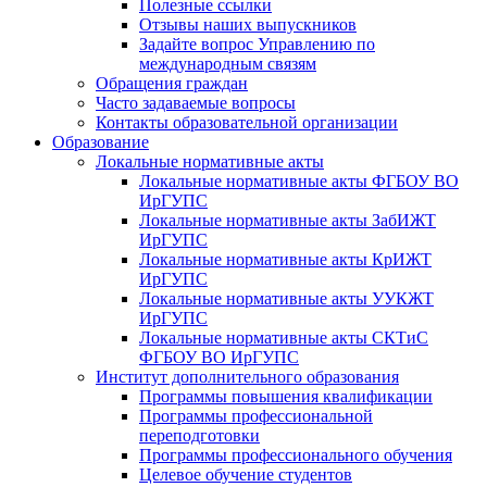
Полезные ссылки
Отзывы наших выпускников
Задайте вопрос Управлению по
международным связям
Обращения граждан
Часто задаваемые вопросы
Контакты образовательной организации
Образование
Локальные нормативные акты
Локальные нормативные акты ФГБОУ ВО
ИрГУПС
Локальные нормативные акты ЗабИЖТ
ИрГУПС
Локальные нормативные акты КрИЖТ
ИрГУПС
Локальные нормативные акты УУКЖТ
ИрГУПС
Локальные нормативные акты СКТиС
ФГБОУ ВО ИрГУПС
Институт дополнительного образования
Программы повышения квалификации
Программы профессиональной
переподготовки
Программы профессионального обучения
Целевое обучение студентов